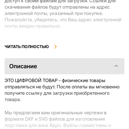
доступ к своим файлам для загрузки. Ссылки для
скачивания файлов будут отправлены на адрес
электронной почты, указанный при покупке.
Пожалуйста, убедитесь, что Ваш адрес электронной
почты введен правильно.
Цифровые товары, доступные для мгновенной
загрузки, не подлежат возврату или обмену после их
ЧИТАТЬ ПОЛНОСТЬЮ
скачивания. Мы рекомендуем внимательно
ознакомиться с описанием товара и задать все
интересующие Вас вопросы перед покупкой. Если у
Описание
Вас возникли проблемы с заказом, пожалуйста,
свяжитесь с продавцом напрямую.
ЭТО ЦИФРОВОЙ ТОВАР - физические товары
отправляться не будут. После оплаты вы мгновенно
получите ссылку для загрузки приобретенного
товара.
Мы предлагаем вам оригинальные чертежи в
формате DXF и SVG файлов для изготовления
подставки для вина Ядро. Файлы совместимы и