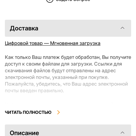
Доставка
Цифровой товар — Мгновенная загрузка
Как только Ваш платеж будет обработан, Вы получите
доступ к своим файлам для загрузки. Ссылки для
скачивания файлов будут отправлены на адрес
электронной почты, указанный при покупке.
Пожалуйста, убедитесь, что Ваш адрес электронной
почты введен правильно.
Цифровые товары, доступные для мгновенной
загрузки, не подлежат возврату или обмену после их
ЧИТАТЬ ПОЛНОСТЬЮ
скачивания. Мы рекомендуем внимательно
ознакомиться с описанием товара и задать все
интересующие Вас вопросы перед покупкой. Если у
Описание