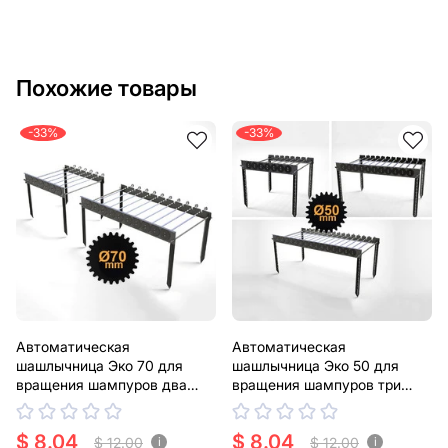
Похожие товары
-33%
-33%
Автоматическая
Автоматическая
шашлычница Эко 70 для
шашлычница Эко 50 для
вращения шампуров два
вращения шампуров три
размеры. DXF файлы для
размеры. DXF файлы для
лазерной, плазменной резки
лазерной, плазменной резки
$ 8.04
$ 8.04
$ 12.00
$ 12.00
i
i