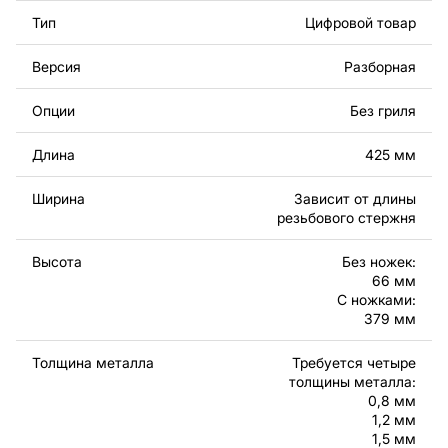
использовании такого набора толщин конструкция
Тип
Цифровой товар
получается легкой, надежной и более дешевой в
производстве. Возможно уменьшение количества
Версия
Разборная
толщин металла до двух за счет объединения
некоторых элементов.
Опции
Без гриля
Используя файлы,​ листовой металл и оборудование
Длина
425 мм
для резки, вы сможете изготовить прекрасное
изделие самостоятельно. Чертежи созданы с учетом
Ширина
Зависит от длины
современного дизайна и легкости сборки, чтобы вы
резьбового стержня
могли наслаждаться процессом работы над вашим
проектом.
Высота
Без ножек:
66 мм
С ножками:
Вы можете использовать файлы для создания
379 мм
готовых изделий как для личного, так и для
коммерческого использования, включая продажу
Толщина металла
Требуется четыре
готовых изделий, изготовленных по этим чертежам.
толщины металла:
Подчеркиваем, что перепродажа и распространение
0,8 мм
этих оригинальных или отредактированных файлов
1,2 мм
запрещены.
1,5 мм