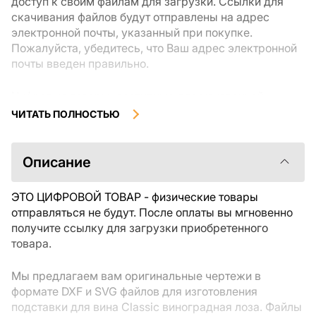
доступ к своим файлам для загрузки. Ссылки для
скачивания файлов будут отправлены на адрес
электронной почты, указанный при покупке.
Пожалуйста, убедитесь, что Ваш адрес электронной
почты введен правильно.
Цифровые товары, доступные для мгновенной
загрузки, не подлежат возврату или обмену после их
ЧИТАТЬ ПОЛНОСТЬЮ
скачивания. Мы рекомендуем внимательно
ознакомиться с описанием товара и задать все
интересующие Вас вопросы перед покупкой. Если у
Описание
Вас возникли проблемы с заказом, пожалуйста,
свяжитесь с продавцом напрямую.
ЭТО ЦИФРОВОЙ ТОВАР - физические товары
отправляться не будут. После оплаты вы мгновенно
получите ссылку для загрузки приобретенного
товара.
Мы предлагаем вам оригинальные чертежи в
формате DXF и SVG файлов для изготовления
подставки для вина Classic виноградная лоза. Файлы