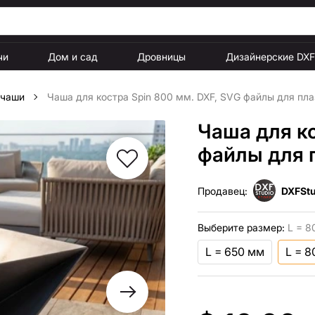
чи
Дом и сад
Дровницы
Дизайнерские DX
 чаши
Чаша для костра Spin 800 мм. DXF, SVG файлы для пла
Чаша для ко
файлы для 
Продавец:
DXFStu
Выберите размер:
L = 8
L = 650 мм
L = 