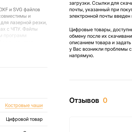
загрузки. Ссылки для скач
DXF и SVG файлов
почты, указанный при поку
 совместимы и
электронной почты введен 
для лазерной резки,
вах с ЧПУ. Файлы
Цифровые товары, доступны
ем программ
обмену после их скачиван
rks или другого
описанием товара и задать
у Вас возникли проблемы с
напрямую.
 резки, вы сможете
ежи созданы с
ы вы могли
изделий как для
Отзывов
0
ючая продажу
Костровые чаши
дчеркиваем, что
ли
Цифровой товар