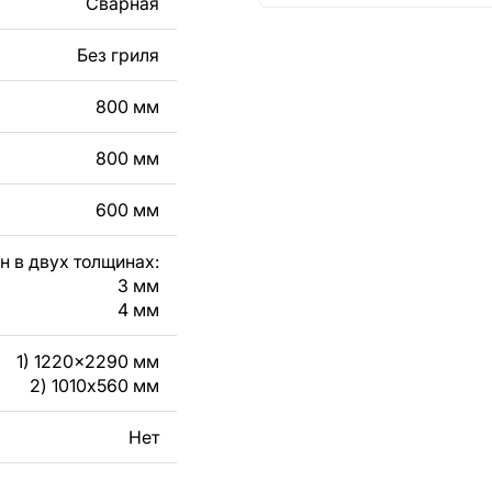
Сварная
кст, изображение,
в дизайн изделия.
Без гриля
чертеж изделия из
800 мм
вяжитесь с нами в
800 мм
600 мм
н в двух толщинах:
3 мм
4 мм
1) 1220x2290 мм
2) 1010x560 мм
Нет