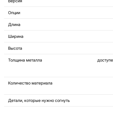
Версия
За дополнительную плату мы можем добавить любой те
логотип вашей компании или внести другие изменения 
Опции
Если вам нужно, чтобы мы выполнили индивидуальный 
металла для вас, пожалуйста, свяжитесь с нами.
Длина
Если у вас остались вопросы или вам нужна помощь, с
любое время, мы всегда готовы помочь.
Ширина
Высота
Толщина металла
доступе
Количество материала
Детали, которые нужно согнуть