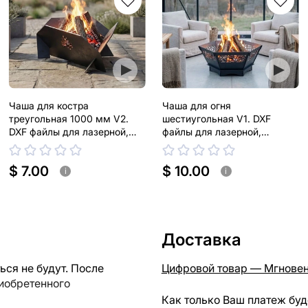
Чаша для костра
Чаша для огня
треугольная 1000 мм V2.
шестиугольная V1. DXF
DXF файлы для лазерной,
файлы для лазерной,
плазменной резки
плазменной резки
$ 7.00
$ 10.00
i
i
Доставка
ся не будут. После
Цифровой товар — Мгновен
риобретенного
Как только Ваш платеж буд