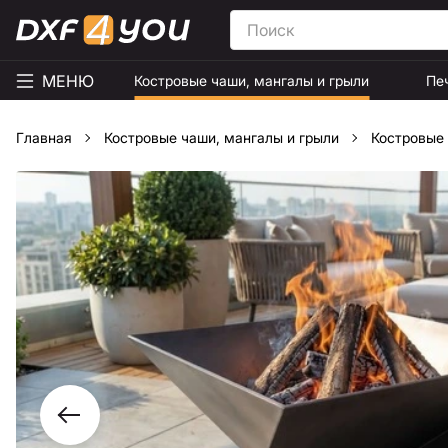
МЕНЮ
Костровые чаши, мангалы и грыли
Пе
Главная
Костровые чаши, мангалы и грыли
Костровые