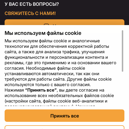
У ВАС ЕСТЬ ВОПРОСЫ?
СВЯЖИТЕСЬ С НАМИ!
Напишите нам
Мы используем файлы cookie
Мы используем файлы cookie и аналогичные
технологии для обеспечения корректной работы
сайта, а также для анализа трафика, улучшения
функциональности и персонализации контента и
рекламы, где это применимо и на основании вашего
согласия. Необходимые файлы cookie
устанавливаются автоматически, так как они
требуются для работы сайта. Другие файлы cookie
используются только с вашего согласия.
Нажимая
“Принять все”
, вы даете согласие на
RU
USD - US Dollar ($)
использование всех необязательных файлов cookie
(настройки сайта, файлы cookie веб-аналитики и
персонализированной рекламы). Нажимая
“Отклонить все”
, вы разрешаете использовать только
Принять все
необходимые файлы cookie. Нажимая
“Настройки
cookie”
, вы можете выбрать, какие категории файлов
cookie разрешить или отключить. Вы можете