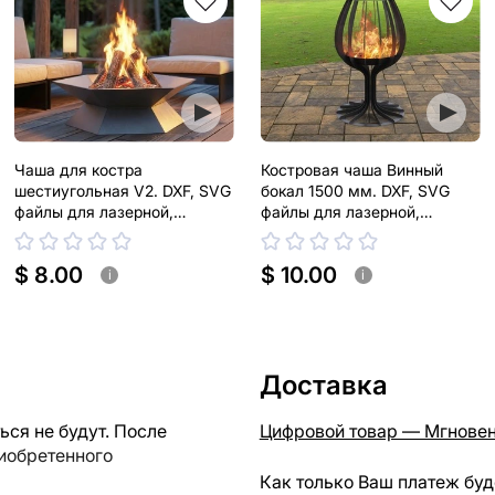
Чаша для костра
Костровая чаша Винный
шестиугольная V2. DXF, SVG
бокал 1500 мм. DXF, SVG
файлы для лазерной,
файлы для лазерной,
плазменной резки
плазменной резки
$ 8.00
$ 10.00
i
i
Доставка
ся не будут. После
Цифровой товар — Мгновен
риобретенного
Как только Ваш платеж буд