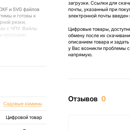
загрузки. Ссылки для скач
DXF и SVG файлов
почты, указанный при поку
тимы и готовы к
электронной почты введен 
рной резки,
вах с ЧПУ. Файлы
Цифровые товары, доступны
ем программ
обмену после их скачиван
rks или другого
описанием товара и задать
у Вас возникли проблемы с
напрямую.
 резки, вы сможете
ежи созданы с
ы вы могли
изделий как для
Отзывов
0
ючая продажу
Садовые камины
дчеркиваем, что
ли
Цифровой товар