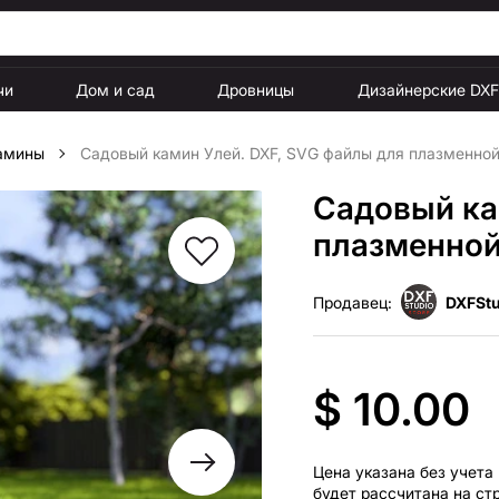
чи
Дом и сад
Дровницы
Дизайнерские DX
амины
Садовый камин Улей. DXF, SVG файлы для плазменной
Садовый ка
плазменной
Продавец:
DXFStu
$ 10.00
Цена указана без учета
будет рассчитана на ст