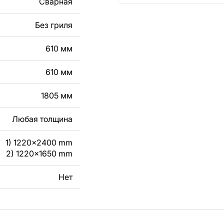
Сварная
кст, изображение,
в дизайн изделия.
Без гриля
чертеж изделия из
610 мм
вяжитесь с нами в
610 мм
1805 мм
Любая толщина
1) 1220x2400 mm
2) 1220x1650 mm
Нет