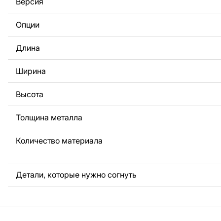
Версия
За дополнительную плату мы можем добавить любой те
логотип вашей компании или внести другие изменения 
Опции
Если вам нужно, чтобы мы выполнили индивидуальный 
металла для вас, пожалуйста, свяжитесь с нами.
Длина
Если у вас остались вопросы или вам нужна помощь, с
любое время, мы всегда готовы помочь.
Ширина
Высота
Толщина металла
Количество материала
Детали, которые нужно согнуть