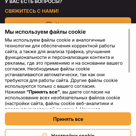
У ВАС ЕСТЬ ВОПРОСЫ?
СВЯЖИТЕСЬ С НАМИ!
Напишите нам
Мы используем файлы cookie
Мы используем файлы cookie и аналогичные
технологии для обеспечения корректной работы
сайта, а также для анализа трафика, улучшения
функциональности и персонализации контента и
рекламы, где это применимо и на основании вашего
согласия. Необходимые файлы cookie
устанавливаются автоматически, так как они
требуются для работы сайта. Другие файлы cookie
используются только с вашего согласия.
Нажимая
“Принять все”
, вы даете согласие на
RU
USD - US Dollar ($)
использование всех необязательных файлов cookie
(настройки сайта, файлы cookie веб-аналитики и
персонализированной рекламы). Нажимая
“Отклонить все”
, вы разрешаете использовать только
Принять все
необходимые файлы cookie. Нажимая
“Настройки
cookie”
, вы можете выбрать, какие категории файлов
cookie разрешить или отключить. Вы можете
Настройки cookie