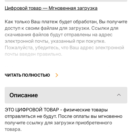
Цифровой товар — Мгновенная загрузка
Как только Ваш платеж будет обработан, Вы получите
доступ к своим файлам для загрузки. Ссылки для
скачивания файлов будут отправлены на адрес
электронной почты, указанный при покупке.
Пожалуйста, убедитесь, что Ваш адрес электронной
почты введен правильно.
Цифровые товары, доступные для мгновенной
загрузки, не подлежат возврату или обмену после их
ЧИТАТЬ ПОЛНОСТЬЮ
скачивания. Мы рекомендуем внимательно
ознакомиться с описанием товара и задать все
интересующие Вас вопросы перед покупкой. Если у
Описание
Вас возникли проблемы с заказом, пожалуйста,
свяжитесь с продавцом напрямую.
ЭТО ЦИФРОВОЙ ТОВАР - физические товары
отправляться не будут. После оплаты вы мгновенно
получите ссылку для загрузки приобретенного
товара.