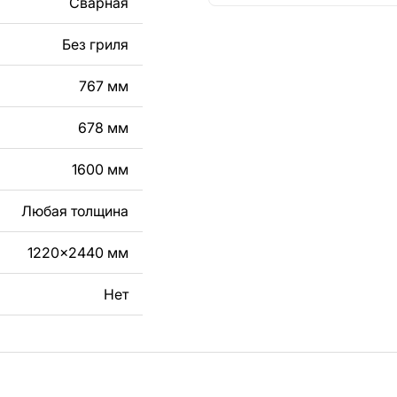
Сварная
кст, изображение,
в дизайн изделия.
Без гриля
чертеж изделия из
767 мм
вяжитесь с нами в
678 мм
1600 мм
Любая толщина
1220x2440 мм
Нет