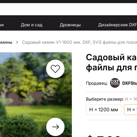
чи
Дом и сад
Дровницы
Дизайнерские DX
амины
Садовый камин V1 1600 мм. DXF, SVG файлы для плаз
Садовый ка
файлы для 
Продавец:
DXFStu
Выберите размер:
H = 1
H = 1200 мм
H =