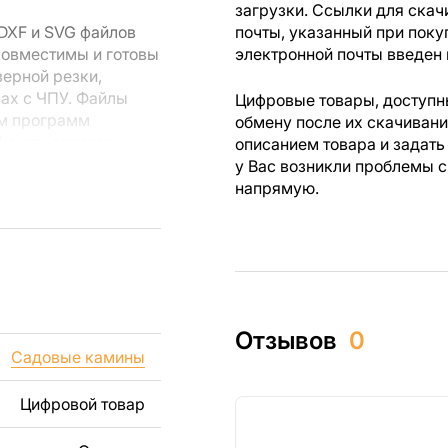
загрузки. Ссылки для скач
DXF и SVG файлов
почты, указанный при поку
совместимы и готовы
электронной почты введен 
зерной резки,
вах с ЧПУ. Файлы
Цифровые товары, доступны
ем программ
обмену после их скачиван
rks или другого
описанием товара и задать
у Вас возникли проблемы с
напрямую.
 резки, вы сможете
ежи созданы с
ы вы могли
изделий как для
Отзывов
0
ючая продажу
Садовые камины
дчеркиваем, что
ли
Цифровой товар