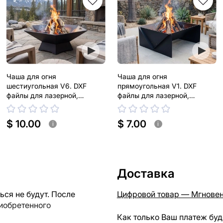
Чаша для огня
Чаша для огня
шестиугольная V6. DXF
прямоугольная V1. DXF
файлы для лазерной,
файлы для лазерной,
плазменной резки
плазменной резки
$ 10.00
$ 7.00
i
i
Доставка
ся не будут. После
Цифровой товар — Мгновен
риобретенного
Как только Ваш платеж буд