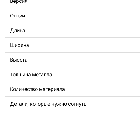
Версия
За дополнительную плату мы можем добавить любой те
логотип вашей компании или внести другие изменения 
Опции
Если вам нужно, чтобы мы выполнили индивидуальный 
металла для вас, пожалуйста, свяжитесь с нами.
Длина
Если у вас остались вопросы или вам нужна помощь, с
любое время, мы всегда готовы помочь.
Ширина
Высота
Толщина металла
Количество материала
Детали, которые нужно согнуть