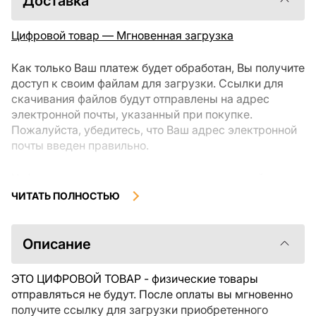
Доставка
Цифровой товар — Мгновенная загрузка
Как только Ваш платеж будет обработан, Вы получите
доступ к своим файлам для загрузки. Ссылки для
скачивания файлов будут отправлены на адрес
электронной почты, указанный при покупке.
Пожалуйста, убедитесь, что Ваш адрес электронной
почты введен правильно.
Цифровые товары, доступные для мгновенной
загрузки, не подлежат возврату или обмену после их
ЧИТАТЬ ПОЛНОСТЬЮ
скачивания. Мы рекомендуем внимательно
ознакомиться с описанием товара и задать все
интересующие Вас вопросы перед покупкой. Если у
Описание
Вас возникли проблемы с заказом, пожалуйста,
свяжитесь с продавцом напрямую.
ЭТО ЦИФРОВОЙ ТОВАР - физические товары
отправляться не будут. После оплаты вы мгновенно
получите ссылку для загрузки приобретенного