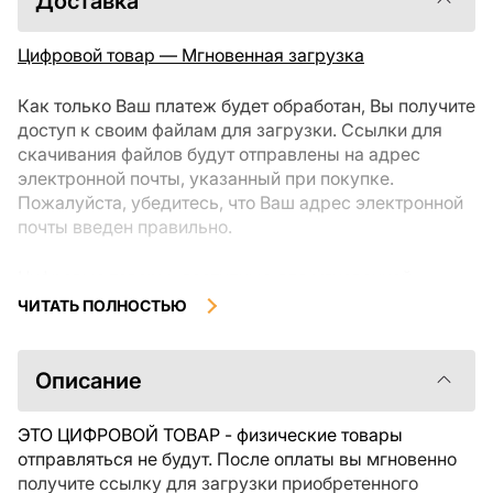
Доставка
Цифровой товар — Мгновенная загрузка
Как только Ваш платеж будет обработан, Вы получите
доступ к своим файлам для загрузки. Ссылки для
скачивания файлов будут отправлены на адрес
электронной почты, указанный при покупке.
Пожалуйста, убедитесь, что Ваш адрес электронной
почты введен правильно.
Цифровые товары, доступные для мгновенной
загрузки, не подлежат возврату или обмену после их
ЧИТАТЬ ПОЛНОСТЬЮ
скачивания. Мы рекомендуем внимательно
ознакомиться с описанием товара и задать все
интересующие Вас вопросы перед покупкой. Если у
Описание
Вас возникли проблемы с заказом, пожалуйста,
свяжитесь с продавцом напрямую.
ЭТО ЦИФРОВОЙ ТОВАР - физические товары
отправляться не будут. После оплаты вы мгновенно
получите ссылку для загрузки приобретенного