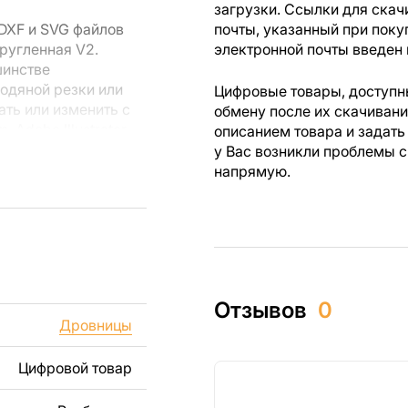
загрузки. Ссылки для скач
DXF и SVG файлов
почты, указанный при поку
ругленная V2.
электронной почты введен 
шинстве
водяной резки или
Цифровые товары, доступны
ть или изменить с
обмену после их скачиван
Adobe Illustrator,
описанием товара и задать
 векторных файлов.
у Вас возникли проблемы с
напрямую.
 резки, вы сможете
ежи созданы с
ы вы могли
изделий как для
Отзывов
0
ючая продажу
Дровницы
дчеркиваем, что
ли
Цифровой товар