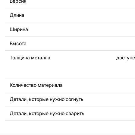
Версия
За дополнительную плату мы можем добавить любой те
логотип вашей компании или внести другие изменения 
Длина
Если вам нужно, чтобы мы выполнили индивидуальный 
металла для вас, пожалуйста, свяжитесь с нами.
Ширина
Если у вас остались вопросы или вам нужна помощь, с
любое время, мы всегда готовы помочь.
Высота
Толщина металла
доступе
Количество материала
Детали, которые нужно согнуть
Детали, которые нужно сварить