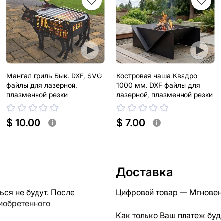
Мангал гриль Бык. DXF, SVG
Костровая чаша Квадро
файлы для лазерной,
1000 мм. DXF файлы для
плазменной резки
лазерной, плазменной резки
$ 10.00
$ 7.00
i
i
Доставка
ся не будут. После
Цифровой товар — Мгновен
риобретенного
Как только Ваш платеж буд