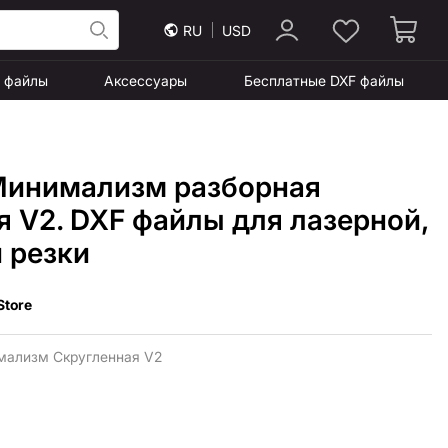
RU
USD
F файлы
Аксессуары
Бесплатные DXF файлы
Минимализм разборная
я V2. DXF файлы для лазерной,
 резки
Store
ализм Скругленная V2