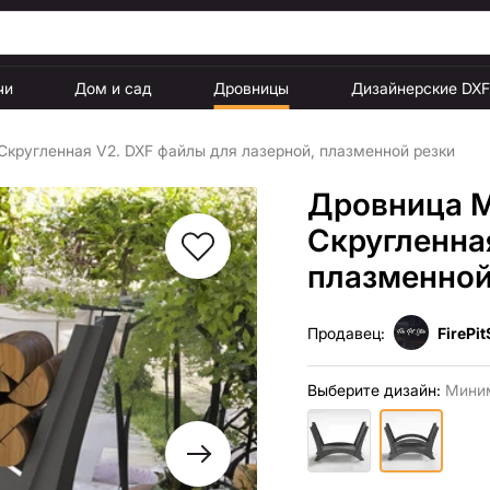
чи
Дом и сад
Дровницы
Дизайнерские DX
кругленная V2. DXF файлы для лазерной, плазменной резки
Дровница 
Скругленна
плазменной
Продавец:
FirePit
Выберите дизайн:
Миним