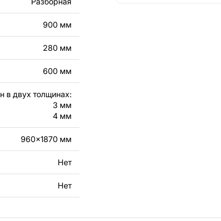
Разборная
кст, изображение,
в дизайн изделия.
900 мм
чертеж изделия из
280 мм
вяжитесь с нами в
600 мм
н в двух толщинах:
3 мм
4 мм
960x1870 мм
Нет
Нет