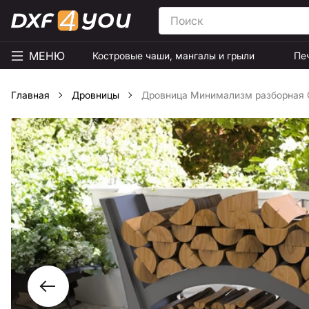
МЕНЮ
Костровые чаши, мангалы и грыли
Пе
Главная
Дровницы
Дровница Минимализм разборная С