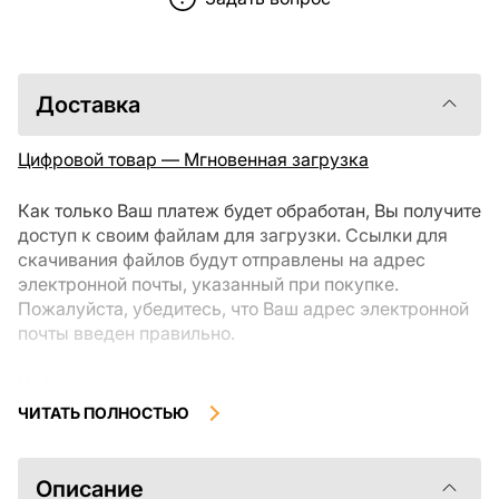
Доставка
Цифровой товар — Мгновенная загрузка
Как только Ваш платеж будет обработан, Вы получите
доступ к своим файлам для загрузки. Ссылки для
скачивания файлов будут отправлены на адрес
электронной почты, указанный при покупке.
Пожалуйста, убедитесь, что Ваш адрес электронной
почты введен правильно.
Цифровые товары, доступные для мгновенной
загрузки, не подлежат возврату или обмену после их
ЧИТАТЬ ПОЛНОСТЬЮ
скачивания. Мы рекомендуем внимательно
ознакомиться с описанием товара и задать все
интересующие Вас вопросы перед покупкой. Если у
Описание