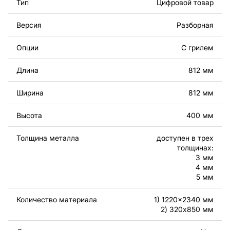
Тип
Цифровой товар
изделие самостоятельно. Чертежи созданы с учетом
современного дизайна и легкости сборки, чтобы вы
Версия
Разборная
могли наслаждаться процессом работы над вашим
проектом.
Опции
С грилем
Вы можете использовать файлы для создания
Длина
812 мм
готовых изделий как для личного, так и для
коммерческого использования, включая продажу
Ширина
812 мм
готовых изделий, изготовленных по этим чертежам.
Подчеркиваем, что перепродажа и распространение
Высота
400 мм
этих оригинальных или отредактированных файлов
запрещены.
Толщина металла
доступен в трех
толщинах:
За дополнительную плату мы можем добавить любой
3 мм
текст, изображение, логотип вашей компании или
4 мм
5 мм
внести другие изменения в дизайн изделия. Если вам
нужно, чтобы мы выполнили индивидуальный чертеж
Количество материала
1) 1220x2340 мм
изделия из металла для вас, пожалуйста, свяжитесь
2) 320x850 мм
с нами.