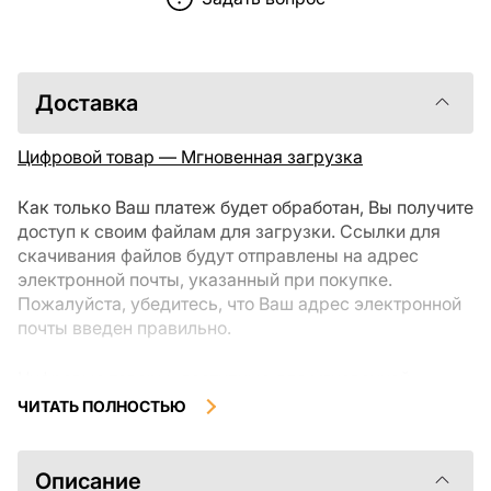
Доставка
Цифровой товар — Мгновенная загрузка
Как только Ваш платеж будет обработан, Вы получите
доступ к своим файлам для загрузки. Ссылки для
скачивания файлов будут отправлены на адрес
электронной почты, указанный при покупке.
Пожалуйста, убедитесь, что Ваш адрес электронной
почты введен правильно.
Цифровые товары, доступные для мгновенной
загрузки, не подлежат возврату или обмену после их
ЧИТАТЬ ПОЛНОСТЬЮ
скачивания. Мы рекомендуем внимательно
ознакомиться с описанием товара и задать все
интересующие Вас вопросы перед покупкой. Если у
Описание