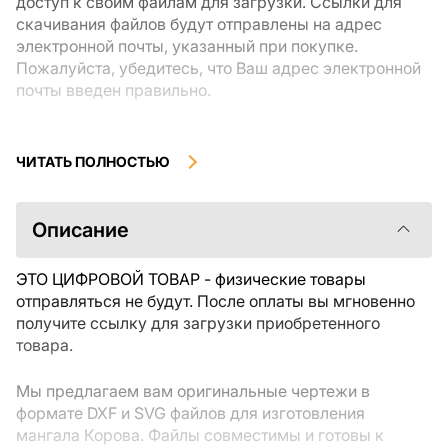
доступ к своим файлам для загрузки. Ссылки для
скачивания файлов будут отправлены на адрес
электронной почты, указанный при покупке.
Пожалуйста, убедитесь, что Ваш адрес электронной
почты введен правильно.
Цифровые товары, доступные для мгновенной
загрузки, не подлежат возврату или обмену после их
ЧИТАТЬ ПОЛНОСТЬЮ
скачивания. Мы рекомендуем внимательно
ознакомиться с описанием товара и задать все
интересующие Вас вопросы перед покупкой. Если у
Описание
Вас возникли проблемы с заказом, пожалуйста,
свяжитесь с продавцом напрямую.
ЭТО ЦИФРОВОЙ ТОВАР - физические товары
отправляться не будут. После оплаты вы мгновенно
получите ссылку для загрузки приобретенного
товара.
Мы предлагаем вам оригинальные чертежи в
формате DXF и SVG файлов для изготовления
мангала Корова. Файлы совместимы и готовы к