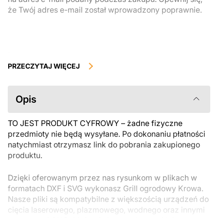
że Twój adres e-mail został wprowadzony poprawnie.
Produkty cyfrowe, dostępne do natychmiastowego pobrania, nie
podlegają zwrotowi ani wymianie po ich pobraniu. Zalecamy
PRZECZYTAJ WIĘCEJ
uważnie zapoznać się z opisem produktu i zadać wszystkie pytania
przed zakupem. Jeśli masz jakiekolwiek problemy z zamówieniem,
skontaktuj się bezpośrednio ze sprzedawcą.
Opis
TO JEST PRODUKT CYFROWY – żadne fizyczne
przedmioty nie będą wysyłane. Po dokonaniu płatności
natychmiast otrzymasz link do pobrania zakupionego
produktu.
Dzięki oferowanym przez nas rysunkom w plikach w
formatach DXF i SVG wykonasz Grill ogrodowy Krowa.
Nasze pliki są kompatybilne z większością urządzeń do
cięcia laserowego, plazmowego, wodnego oraz innymi