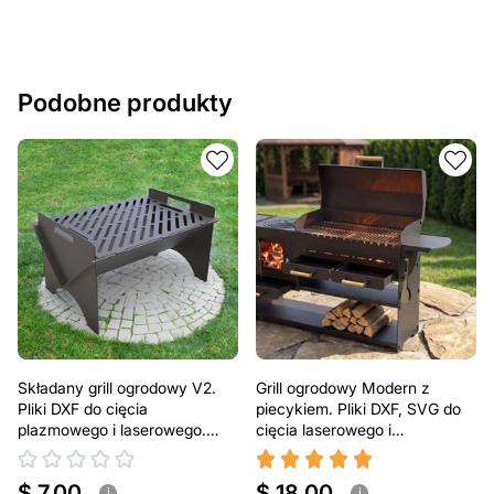
Podobne produkty
Składany grill ogrodowy V2.
Grill ogrodowy Modern z
Pliki DXF do cięcia
piecykiem. Pliki DXF, SVG do
plazmowego i laserowego.
cięcia laserowego i
Przenośny grill BBQ
plazmowego
$ 7.00
$ 18.00
i
i