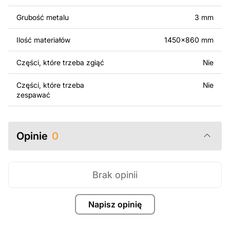
Za dodatkową opłatą możemy dostosować projekt
poprzez dodanie tekstu, obrazów lub logo Twojej firmy
Grubość metalu
3 mm
albo wprowadzenie innych modyfikacji według Twoich
potrzeb. Jeśli potrzebujesz indywidualnego projektu
Ilość materiałów
1450x860 mm
metalowego produktu, skontaktuj się z nami.
Części, które trzeba zgiąć
Nie
Jeśli masz jakiekolwiek pytania lub potrzebujesz
pomocy, skontaktuj się z nami w dowolnym momencie –
Części, które trzeba
Nie
zawsze chętnie pomożemy.
zespawać
Opinie
0
Brak opinii
Napisz opinię