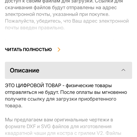
доступ к своим файлам для загрузки. Ссылки для
скачивания файлов будут отправлены на адрес
электронной почты, указанный при покупке.
Пожалуйста, убедитесь, что Ваш адрес электронной
почты введен правильно.
Цифровые товары, доступные для мгновенной
загрузки, не подлежат возврату или обмену после их
ЧИТАТЬ ПОЛНОСТЬЮ
скачивания. Мы рекомендуем внимательно
ознакомиться с описанием товара и задать все
интересующие Вас вопросы перед покупкой. Если у
Описание
Вас возникли проблемы с заказом, пожалуйста,
свяжитесь с продавцом напрямую.
ЭТО ЦИФРОВОЙ ТОВАР - физические товары
отправляться не будут. После оплаты вы мгновенно
получите ссылку для загрузки приобретенного
товара.
Мы предлагаем вам оригинальные чертежи в
формате DXF и SVG файлов для изготовления
квадратной чаши для костра с грилем V2. Файлы