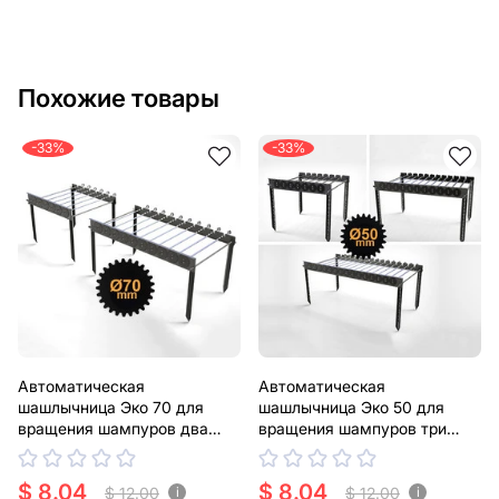
Похожие товары
-33%
-33%
Автоматическая
Автоматическая
шашлычница Эко 70 для
шашлычница Эко 50 для
вращения шампуров два
вращения шампуров три
размеры. DXF файлы для
размеры. DXF файлы для
лазерной, плазменной резки
лазерной, плазменной резки
$ 8.04
$ 8.04
$ 12.00
$ 12.00
i
i