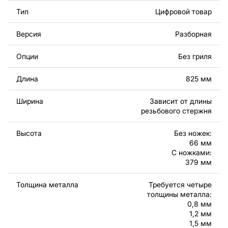
использовании такого набора толщин конструкция
Тип
Цифровой товар
получается легкой, надежной и более дешевой в
производстве. Возможно уменьшение количества
Версия
Разборная
толщин металла до двух за счет объединения
некоторых элементов.
Опции
Без гриля
Используя файлы,​ листовой металл и оборудование
Длина
825 мм
для резки, вы сможете изготовить прекрасное
изделие самостоятельно. Чертежи созданы с учетом
Ширина
Зависит от длины
современного дизайна и легкости сборки, чтобы вы
резьбового стержня
могли наслаждаться процессом работы над вашим
проектом.
Высота
Без ножек:
66 мм
С ножками:
Вы можете использовать файлы для создания
379 мм
готовых изделий как для личного, так и для
коммерческого использования, включая продажу
Толщина металла
Требуется четыре
готовых изделий, изготовленных по этим чертежам.
толщины металла:
Подчеркиваем, что перепродажа и распространение
0,8 мм
этих оригинальных или отредактированных файлов
1,2 мм
запрещены.
1,5 мм