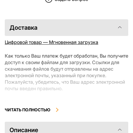
Доставка
Цифровой товар — Мгновенная загрузка
Как только Ваш платеж будет обработан, Вы получите
доступ к своим файлам для загрузки. Ссылки для
скачивания файлов будут отправлены на адрес
электронной почты, указанный при покупке.
Пожалуйста, убедитесь, что Ваш адрес электронной
почты введен правильно.
Цифровые товары, доступные для мгновенной
загрузки, не подлежат возврату или обмену после их
ЧИТАТЬ ПОЛНОСТЬЮ
скачивания. Мы рекомендуем внимательно
ознакомиться с описанием товара и задать все
интересующие Вас вопросы перед покупкой. Если у
Описание