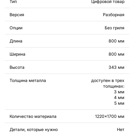
Тип
Цифровой товар
изделие самостоятельно. Чертежи созданы с учетом
современного дизайна и легкости сборки, чтобы вы
Версия
Разборная
могли наслаждаться процессом работы над вашим
проектом.
Опции
Без гриля
Вы можете использовать файлы для создания
Длина
800 мм
готовых изделий как для личного, так и для
коммерческого использования, включая продажу
Ширина
800 мм
готовых изделий, изготовленных по этим чертежам.
Подчеркиваем, что перепродажа и распространение
Высота
343 мм
этих оригинальных или отредактированных файлов
запрещены.
Толщина металла
доступен в трех
толщинах:
За дополнительную плату мы можем добавить любой
3 мм
текст, изображение, логотип вашей компании или
4 мм
5 мм
внести другие изменения в дизайн изделия. Если вам
нужно, чтобы мы выполнили индивидуальный чертеж
Количество материала
1220x1700 мм
изделия из металла для вас, пожалуйста, свяжитесь
с нами.
Детали, которые нужно
Нет