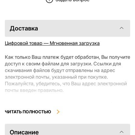
Доставка
Цифровой товар — Мгновенная загрузка
Как только Ваш платеж будет обработан, Вы получите
доступ к своим файлам для загрузки. Ссылки для
скачивания файлов будут отправлены на адрес
электронной почты, указанный при покупке.
Пожалуйста, убедитесь, что Ваш адрес электронной
почты введен правильно.
Цифровые товары, доступные для мгновенной
загрузки, не подлежат возврату или обмену после их
ЧИТАТЬ ПОЛНОСТЬЮ
скачивания. Мы рекомендуем внимательно
ознакомиться с описанием товара и задать все
интересующие Вас вопросы перед покупкой. Если у
Описание