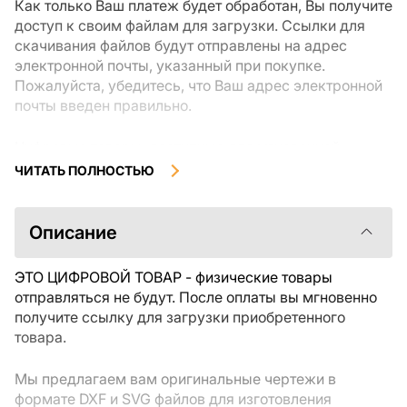
Как только Ваш платеж будет обработан, Вы получите
доступ к своим файлам для загрузки. Ссылки для
скачивания файлов будут отправлены на адрес
электронной почты, указанный при покупке.
Пожалуйста, убедитесь, что Ваш адрес электронной
почты введен правильно.
Цифровые товары, доступные для мгновенной
загрузки, не подлежат возврату или обмену после их
ЧИТАТЬ ПОЛНОСТЬЮ
скачивания. Мы рекомендуем внимательно
ознакомиться с описанием товара и задать все
интересующие Вас вопросы перед покупкой. Если у
Описание
Вас возникли проблемы с заказом, пожалуйста,
свяжитесь с продавцом напрямую.
ЭТО ЦИФРОВОЙ ТОВАР - физические товары
отправляться не будут. После оплаты вы мгновенно
получите ссылку для загрузки приобретенного
товара.
Мы предлагаем вам оригинальные чертежи в
формате DXF и SVG файлов для изготовления