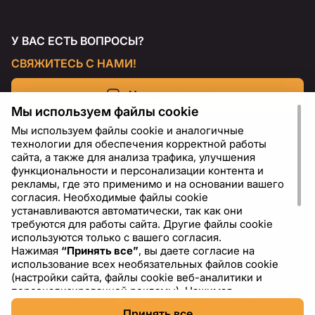
У ВАС ЕСТЬ ВОПРОСЫ?
СВЯЖИТЕСЬ С НАМИ!
Напишите нам
Мы используем файлы cookie
Мы используем файлы cookie и аналогичные
технологии для обеспечения корректной работы
сайта, а также для анализа трафика, улучшения
функциональности и персонализации контента и
рекламы, где это применимо и на основании вашего
согласия. Необходимые файлы cookie
устанавливаются автоматически, так как они
требуются для работы сайта. Другие файлы cookie
используются только с вашего согласия.
Нажимая
“Принять все”
, вы даете согласие на
RU
USD - US Dollar ($)
использование всех необязательных файлов cookie
(настройки сайта, файлы cookie веб-аналитики и
персонализированной рекламы). Нажимая
“Отклонить все”
, вы разрешаете использовать только
Принять все