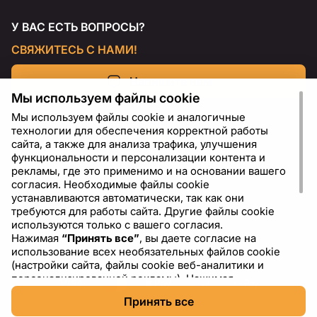
У ВАС ЕСТЬ ВОПРОСЫ?
СВЯЖИТЕСЬ С НАМИ!
Напишите нам
Мы используем файлы cookie
Мы используем файлы cookie и аналогичные
технологии для обеспечения корректной работы
сайта, а также для анализа трафика, улучшения
функциональности и персонализации контента и
рекламы, где это применимо и на основании вашего
согласия. Необходимые файлы cookie
устанавливаются автоматически, так как они
требуются для работы сайта. Другие файлы cookie
используются только с вашего согласия.
Нажимая
“Принять все”
, вы даете согласие на
RU
USD - US Dollar ($)
использование всех необязательных файлов cookie
(настройки сайта, файлы cookie веб-аналитики и
персонализированной рекламы). Нажимая
“Отклонить все”
, вы разрешаете использовать только
Принять все
необходимые файлы cookie. Нажимая
“Настройки