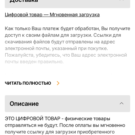
Цифровой товар — Мгновенная загрузка
Как только Ваш платеж будет обработан, Вы получите
доступ к своим файлам для загрузки. Ссылки для
скачивания файлов будут отправлены на адрес
электронной почты, указанный при покупке.
Пожалуйста, убедитесь, что Ваш адрес электронной
почты введен правильно.
Цифровые товары, доступные для мгновенной
загрузки, не подлежат возврату или обмену после их
ЧИТАТЬ ПОЛНОСТЬЮ
скачивания. Мы рекомендуем внимательно
ознакомиться с описанием товара и задать все
интересующие Вас вопросы перед покупкой. Если у
Описание
Вас возникли проблемы с заказом, пожалуйста,
свяжитесь с продавцом напрямую.
ЭТО ЦИФРОВОЙ ТОВАР - физические товары
отправляться не будут. После оплаты вы мгновенно
получите ссылку для загрузки приобретенного