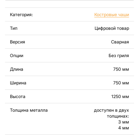
файлов.
Категория:
Костровые чаши
Используя файлы, листовой металл и оборудование
для резки, вы сможете изготовить прекрасное
Тип
Цифровой товар
изделие самостоятельно. Чертежи созданы с учетом
современного дизайна и легкости сборки, чтобы вы
Версия
Сварная
могли наслаждаться процессом работы над вашим
проектом.
Опции
Без гриля
Вы можете использовать файлы для создания
Длина
750 мм
готовых изделий как для личного, так и для
коммерческого использования, включая продажу
Ширина
750 мм
готовых изделий, изготовленных по этим чертежам.
Подчеркиваем, что перепродажа и распространение
Высота
1250 мм
этих оригинальных или отредактированных файлов
запрещены.
Толщина металла
доступен в двух
толщинах:
За дополнительную плату мы можем добавить любой
3 мм
текст, изображение, логотип вашей компании или
4 мм
внести другие изменения в дизайн изделия. Если вам