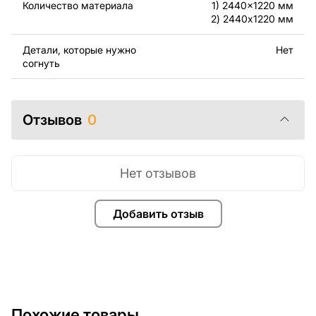
нужно, чтобы мы выполнили индивидуальный чертеж
Количество материала
1) 2440x1220 мм
2) 2440x1220 мм
изделия из металла для вас, пожалуйста, свяжитесь
с нами.
Детали, которые нужно
Нет
согнуть
Если у вас остались вопросы или вам нужна помощь,
свяжитесь с нами в любое время, мы всегда готовы
помочь.
Отзывов
0
Нет отзывов
Добавить отзыв
Похожие товары