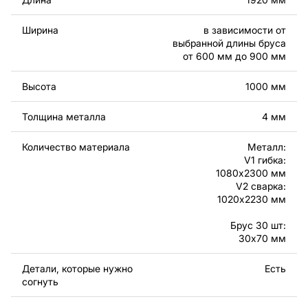
приваривать. То есть первый вариант имеет только
гибку, а второй вариант – только сварку. Вся
Ширина
в зависимости от
конструкция полностью разборная, что упрощает
выбранной длины бруса
транспортировку.
от 600 мм до 900 мм
Используя файлы, листовой металл и оборудование
Высота
1000 мм
для резки, вы сможете изготовить прекрасное
изделие самостоятельно. Чертежи созданы с учетом
Толщина металла
4 мм
современного дизайна и легкости сборки, чтобы вы
могли наслаждаться процессом работы над вашим
Количество материала
Металл:
проектом.
V1 гибка:
1080x2300 мм
V2 сварка:
Вы можете использовать файлы для создания
1020x2230 мм
готовых изделий как для личного, так и для
коммерческого использования, включая продажу
Брус 30 шт:
готовых изделий, изготовленных по этим чертежам.
30x70 мм
Подчеркиваем, что перепродажа и распространение
этих оригинальных или отредактированных файлов
Детали, которые нужно
Есть
запрещены.
согнуть