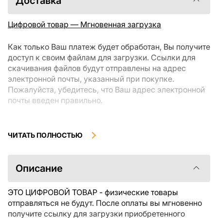
Доставка
Цифровой товар — Мгновенная загрузка
Как только Ваш платеж будет обработан, Вы получите
доступ к своим файлам для загрузки. Ссылки для
скачивания файлов будут отправлены на адрес
электронной почты, указанный при покупке.
Пожалуйста, убедитесь, что Ваш адрес электронной
почты введен правильно.
Цифровые товары, доступные для мгновенной
загрузки, не подлежат возврату или обмену после их
ЧИТАТЬ ПОЛНОСТЬЮ
скачивания. Мы рекомендуем внимательно
ознакомиться с описанием товара и задать все
интересующие Вас вопросы перед покупкой. Если у
Описание
Вас возникли проблемы с заказом, пожалуйста,
свяжитесь с продавцом напрямую.
ЭТО ЦИФРОВОЙ ТОВАР - физические товары
отправляться не будут. После оплаты вы мгновенно
получите ссылку для загрузки приобретенного