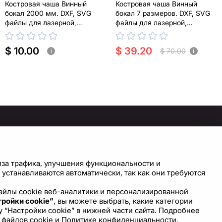
Костровая чаша Винный
Костровая чаша Винный
бокал 2000 мм. DXF, SVG
бокал 7 размеров. DXF, SVG
файлы для лазерной,
файлы для лазерной,
плазменной резки
плазменной резки
$ 10.00
$ 39.20
$ 70.00
i
i
ПОМОЩЬ
У ВАС ЕСТЬ ВОПРОСЫ?
СВЯЖИТЕСЬ С НАМИ!
правочный центр
иза трафика, улучшения функциональности и
астройки cookie
устанавливаются автоматически, так как они требуются
Напишите нам
 файлы cookie веб-аналитики и персонализированной
ройки cookie”
, вы можете выбрать, какие категории
 “Настройки cookie” в нижней части сайта. Подробнее
 файлов cookie
и
Политике конфиденциальности.