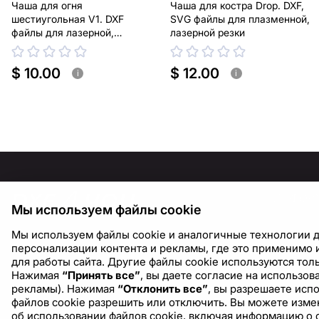
Чаша для огня
Чаша для костра Drop. DXF,
шестиугольная V1. DXF
SVG файлы для плазменной,
файлы для лазерной,
лазерной резки
плазменной резки
$ 10.00
$ 12.00
i
i
ИНФОР
Мы используем файлы cookie
О нас
Мы используем файлы cookie и аналогичные технологии д
Блог
персонализации контента и рекламы, где это применимо и
для работы сайта. Другие файлы cookie используются толь
Нажимая
“Принять все”
, вы даете согласие на использо
рекламы). Нажимая
“Отклонить все”
, вы разрешаете исп
файлов cookie разрешить или отключить. Вы можете измен
об использовании файлов cookie, включая информацию о 