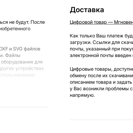
Доставка
ся не будут. После
Цифровой товар — Мгновен
риобретенного
Как только Ваш платеж буд
загрузки. Ссылки для скач
DXF и SVG файлов
почты, указанный при поку
мм. Файлы
электронной почты введен 
 оборудования для
других устройствах
Цифровые товары, доступны
использованием
обмену после их скачиван
r, SolidWorks или
описанием товара и задать
лов.
у Вас возникли проблемы с
напрямую.
 резки, вы сможете
ежи созданы с
ы вы могли