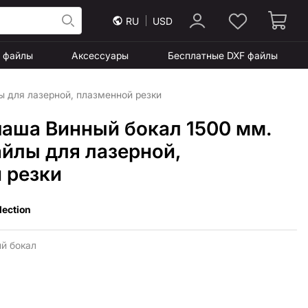
RU
USD
F файлы
Аксессуары
Бесплатные DXF файлы
ы для лазерной, плазменной резки
чаша Винный бокал 1500 мм.
айлы для лазерной,
 резки
lection
й бокал