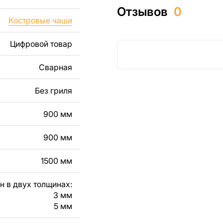
изделий как для
Отзывов
0
ючая продажу
Костровые чаши
дчеркиваем, что
ли
Цифровой товар
Сварная
кст, изображение,
в дизайн изделия.
Без гриля
чертеж изделия из
900 мм
вяжитесь с нами в
900 мм
1500 мм
н в двух толщинах:
3 мм
5 мм