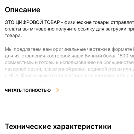
Описание
ЭТО ЦИФРОВОЙ ТОВАР - физические товары отправлять
оплаты вы мгновенно получите ссылку для загрузки п
товара.
Мы предлагаем вам оригинальные чертежи в формате 
для изготовления костровой чаши Винный бокал 1500 
совместимы и готовы к использованию на большинстве
лазерной резки, плазменной резки, водяной резки или 
с ЧПУ. Файлы можно отредактировать или изменить с 
программ AutoCAD, Inkscape, SheetCam, Adobe Illustrato
другого программного обеспечения для векторных фай
ЧИТАТЬ ПОЛНОСТЬЮ
Используя файлы, листовой металл и оборудование для
изготовить прекрасное изделие самостоятельно. Черт
учетом современного дизайна и легкости сборки, чтоб
наслаждаться процессом работы над вашим проектом.
Технические характеристики