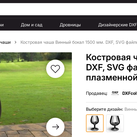
чи
Дом и сад
Дровницы
Дизайнерские DX
 чаши
Костровая чаша Винный бокал 1500 мм. DXF, SVG файл
Костровая 
DXF, SVG ф
плазменной
Продавец:
DXFcol
Выберите дизайн:
Винны