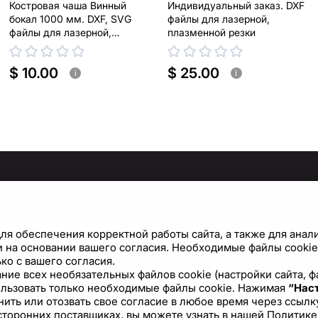
Костровая чаша Винный
Индивидуальный заказ. DXF
бокал 1000 мм. DXF, SVG
файлы для лазерной,
файлы для лазерной,
плазменной резки
плазменной резки
$ 10.00
$ 25.00
i
i
МАЦИЯ
ПРАВИЛА И ПОЛИТИКИ
Политика конфиденциальности
С
ля обеспечения корректной работы сайта, а также для анал
Условия использования сайта
Н
 на основании вашего согласия. Необходимые файлы cookie 
ко с вашего согласия.
Политика файлов cookie
вание всех необязательных файлов cookie (настройки сайта,
ользовать только необходимые файлы cookie. Нажимая
Лицензионное соглашение
“Наст
ить или отозвать свое согласие в любое время через ссылку
сторонних поставщиках, вы можете узнать в нашей
Политике