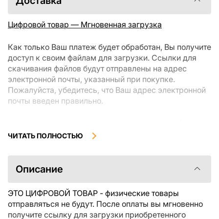
Доставка
Цифровой товар — Мгновенная загрузка
Как только Ваш платеж будет обработан, Вы получите
доступ к своим файлам для загрузки. Ссылки для
скачивания файлов будут отправлены на адрес
электронной почты, указанный при покупке.
Пожалуйста, убедитесь, что Ваш адрес электронной
почты введен правильно.
Цифровые товары, доступные для мгновенной
загрузки, не подлежат возврату или обмену после их
ЧИТАТЬ ПОЛНОСТЬЮ
скачивания. Мы рекомендуем внимательно
ознакомиться с описанием товара и задать все
интересующие Вас вопросы перед покупкой. Если у
Описание
Вас возникли проблемы с заказом, пожалуйста,
свяжитесь с продавцом напрямую.
ЭТО ЦИФРОВОЙ ТОВАР - физические товары
отправляться не будут. После оплаты вы мгновенно
получите ссылку для загрузки приобретенного