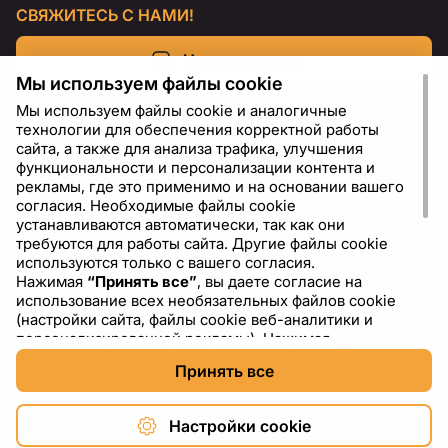
СВЯЖИТЕСЬ С НАМИ!
Напишите нам
Мы используем файлы cookie
Мы используем файлы cookie и аналогичные
технологии для обеспечения корректной работы
сайта, а также для анализа трафика, улучшения
функциональности и персонализации контента и
рекламы, где это применимо и на основании вашего
согласия. Необходимые файлы cookie
устанавливаются автоматически, так как они
требуются для работы сайта. Другие файлы cookie
используются только с вашего согласия.
Нажимая
“Принять все”
, вы даете согласие на
RU
USD - US Dollar ($)
использование всех необязательных файлов cookie
(настройки сайта, файлы cookie веб-аналитики и
персонализированной рекламы). Нажимая
“Отклонить все”
, вы разрешаете использовать только
Принять все
необходимые файлы cookie. Нажимая
“Настройки
cookie”
, вы можете выбрать, какие категории файлов
cookie разрешить или отключить. Вы можете
Настройки cookie
изменить или отозвать свое согласие в любое время