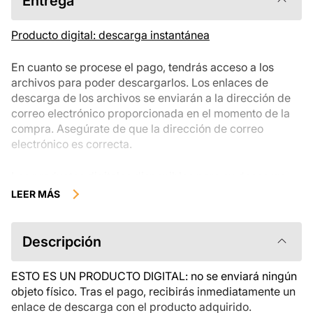
Entrega
Producto digital: descarga instantánea
En cuanto se procese el pago, tendrás acceso a los
archivos para poder descargarlos. Los enlaces de
descarga de los archivos se enviarán a la dirección de
correo electrónico proporcionada en el momento de la
compra. Asegúrate de que la dirección de correo
electrónico es correcta.
Los productos digitales disponibles para su descarga
instantánea no se pueden devolver, cambiar ni cancelar
LEER MÁS
una vez descargados. Te recomendamos que revises la
descripción del producto atentamente antes de
comprarlo y que te pongas en contacto con nosotros si
Descripción
tienes alguna duda. Si tienes problemas con el pedido,
ponte en contacto directamente con el vendedor.
ESTO ES UN PRODUCTO DIGITAL: no se enviará ningún
objeto físico. Tras el pago, recibirás inmediatamente un
enlace de descarga con el producto adquirido.