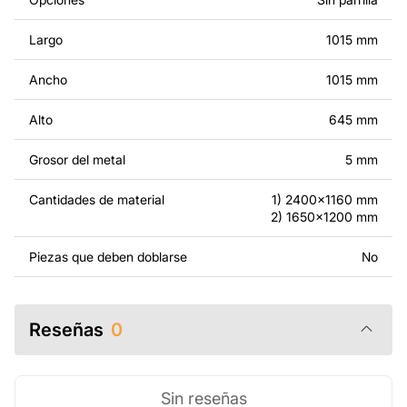
prohibido revender o compartir los archivos originales o
modificados.
Largo
1015 mm
Por un precio adicional, podemos personalizar el diseño
Ancho
1015 mm
añadiendo texto, imágenes o el logo de tu empresa, o
haciendo otros cambios para que se adapte a tus
Alto
645 mm
necesidades. Si necesitas un diseño personalizado de
un producto de metal, ponte en contacto con nosotros.
Grosor del metal
5 mm
Si tienes alguna pregunta o necesitas ayuda, ponte en
Cantidades de material
1) 2400x1160 mm
contacto con nosotros en cualquier momento: estamos
2) 1650x1200 mm
siempre listos para ayudarte.
Piezas que deben doblarse
No
Reseñas
0
Sin reseñas