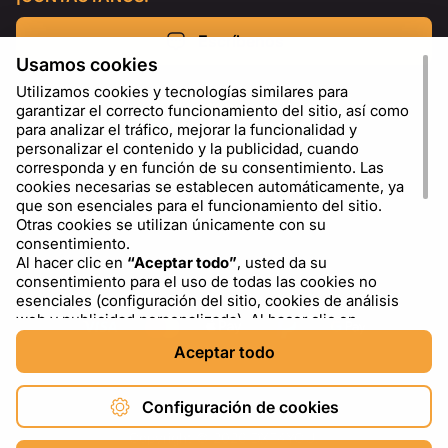
Escríbenos
Usamos cookies
Utilizamos cookies y tecnologías similares para
garantizar el correcto funcionamiento del sitio, así como
para analizar el tráfico, mejorar la funcionalidad y
personalizar el contenido y la publicidad, cuando
corresponda y en función de su consentimiento. Las
cookies necesarias se establecen automáticamente, ya
que son esenciales para el funcionamiento del sitio.
Otras cookies se utilizan únicamente con su
consentimiento.
Al hacer clic en
“Aceptar todo”
, usted da su
ES
USD - US Dollar ($)
consentimiento para el uso de todas las cookies no
esenciales (configuración del sitio, cookies de análisis
web y publicidad personalizada). Al hacer clic en
“Rechazar todo”
, usted permite el uso únicamente de
Aceptar todo
las cookies necesarias. Al hacer clic en
“Configuración
de cookies”
, puede elegir qué categorías de cookies
permitir o bloquear. Puede cambiar o retirar su
Configuración de cookies
consentimiento en cualquier momento a través del
enlace “Configuración de cookies” en la parte inferior del
Copyright © 2026 DXF4YOU.