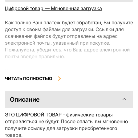
Цифровой товар — Мгновенная загрузка
Как только Ваш платеж будет обработан, Вы получите
доступ к своим файлам для загрузки. Ссылки для
скачивания файлов будут отправлены на адрес
электронной почты, указанный при покупке.
Пожалуйста, убедитесь, что Ваш адрес электронной
почты введен правильно.
Цифровые товары, доступные для мгновенной
загрузки, не подлежат возврату или обмену после их
ЧИТАТЬ ПОЛНОСТЬЮ
скачивания. Мы рекомендуем внимательно
ознакомиться с описанием товара и задать все
интересующие Вас вопросы перед покупкой. Если у
Описание
Вас возникли проблемы с заказом, пожалуйста,
свяжитесь с продавцом напрямую.
ЭТО ЦИФРОВОЙ ТОВАР - физические товары
отправляться не будут. После оплаты вы мгновенно
получите ссылку для загрузки приобретенного
товара.