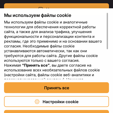
Напишите нам
Мы используем файлы cookie
Мы используем файлы cookie и аналогичные
технологии для обеспечения корректной работы
сайта, а также для анализа трафика, улучшения
функциональности и персонализации контента и
рекламы, где это применимо и на основании вашего
согласия. Необходимые файлы cookie
устанавливаются автоматически, так как они
требуются для работы сайта. Другие файлы cookie
используются только с вашего согласия.
Нажимая
“Принять все”
, вы даете согласие на
RU
USD - US Dollar ($)
использование всех необязательных файлов cookie
(настройки сайта, файлы cookie веб-аналитики и
персонализированной рекламы). Нажимая
“Отклонить все”
, вы разрешаете использовать только
Принять все
необходимые файлы cookie. Нажимая
“Настройки
cookie”
, вы можете выбрать, какие категории файлов
cookie разрешить или отключить. Вы можете
Настройки cookie
изменить или отозвать свое согласие в любое время
через ссылку “Настройки cookie” в нижней части
Copyright © 2026 DXF4YOU.