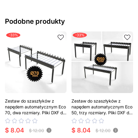
Podobne produkty
-33%
-33%
Zestaw do szaszłyków z
Zestaw do szaszłyków z
napędem automatycznym Eco
napędem automatycznym Eco
70, dwa rozmiary. Pliki DXF do
50, trzy rozmiary. Pliki DXF do
cięcia laserowego i
cięcia laserowego i
plazmowego.
plazmowego.
$ 8.04
$ 8.04
$ 12.00
$ 12.00
i
i