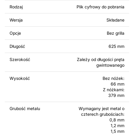
odpowiednie połączenie niektórych komponentów
Rodzaj
Plik cyfrowy do pobrania
można zredukować liczbę wymaganych grubości
metalu do dwóch.
Wersja
Składane
Korzystając z tych plików możesz przy pomocy
Opcje
Bez grilla
przyrzaądu do cięcia samodzielnie stworzyć wysokiej
jakości produkt z kawałka blachy. Rysunki zostały
Długość
625 mm
zaprojektowane z myślą o nowoczesnej estetyce i
łatwym montażu, aby można było cieszyć się pracą nad
Szerokość
Zależy od długości pręta
swoim projektem.
gwintowanego
Można używać tych plików do tworzenia gotowych
Wysokość
Bez nóżek:
produktów zarówno do użytku osobistego, jak i
66 mm
Z nóżkami:
komercyjnego, w tym do sprzedaży produktów
379 mm
wykonanych na podstawie tych projektów. Należy
jednak pamiętać, że odsprzedaż lub udostępnianie
Grubość metalu
Wymagany jest metal o
oryginalnych bądź zmodyfikowanych plików jest
czterech grubościach:
surowo zabronione.
0,8 mm
1,2 mm
Za dodatkową opłatą możemy dostosować projekt
1,5 mm