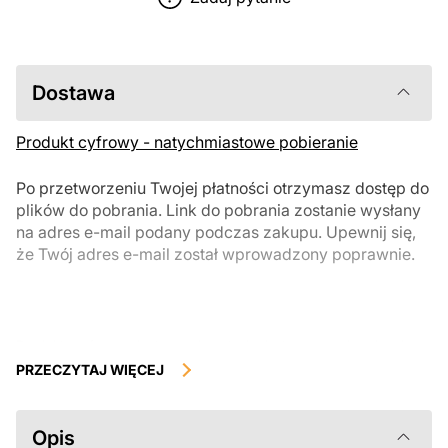
Dostawa
Produkt cyfrowy - natychmiastowe pobieranie
Po przetworzeniu Twojej płatności otrzymasz dostęp do
plików do pobrania. Link do pobrania zostanie wysłany
na adres e-mail podany podczas zakupu. Upewnij się,
że Twój adres e-mail został wprowadzony poprawnie.
Produkty cyfrowe, dostępne do natychmiastowego pobrania, nie
podlegają zwrotowi ani wymianie po ich pobraniu. Zalecamy
PRZECZYTAJ WIĘCEJ
uważnie zapoznać się z opisem produktu i zadać wszystkie pytania
przed zakupem. Jeśli masz jakiekolwiek problemy z zamówieniem,
skontaktuj się bezpośrednio ze sprzedawcą.
Opis