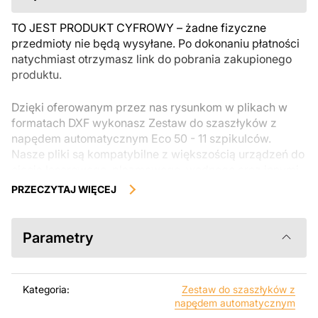
TO JEST PRODUKT CYFROWY – żadne fizyczne
przedmioty nie będą wysyłane. Po dokonaniu płatności
natychmiast otrzymasz link do pobrania zakupionego
produktu.
Dzięki oferowanym przez nas rysunkom w plikach w
formatach DXF wykonasz Zestaw do szaszłyków z
napędem automatycznym Eco 50 - 11 szpikulców.
Nasze pliki są kompatybilne z większością urządzeń do
cięcia laserowego, plazmowego, wodnego oraz innymi
maszynami CNC. Można je łatwo edytować lub
PRZECZYTAJ WIĘCEJ
modyfikować za pomocą programów takich jak
AutoCAD, Inkscape, SheetCam, Adobe Illustrator,
SolidWorks lub innych narzędzi do edycji wektorowej.
Parametry
W tych projektach wykorzystano cztery grubości
metalu: 0,8 mm, 1,2 mm, 1,5 mm i 2 mm. Zastosowanie
Kategoria:
Zestaw do szaszłyków z
tego zakresu sprawia, że projekt jest lekki, wytrzymały i
napędem automatycznym
bardziej ekonomiczny w wykonaniu. Poprzez