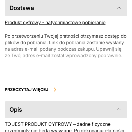
Dostawa
Produkt cyfrowy - natychmiastowe pobieranie
Po przetworzeniu Twojej płatności otrzymasz dostęp do
plików do pobrania. Link do pobrania zostanie wysłany
na adres e-mail podany podczas zakupu. Upewnij się,
że Twój adres e-mail został wprowadzony poprawnie.
Produkty cyfrowe, dostępne do natychmiastowego pobrania, nie
podlegają zwrotowi ani wymianie po ich pobraniu. Zalecamy
PRZECZYTAJ WIĘCEJ
uważnie zapoznać się z opisem produktu i zadać wszystkie pytania
przed zakupem. Jeśli masz jakiekolwiek problemy z zamówieniem,
skontaktuj się bezpośrednio ze sprzedawcą.
Opis
TO JEST PRODUKT CYFROWY – żadne fizyczne
przedmioty nie będą wysyłane. Po dokonaniu płatności