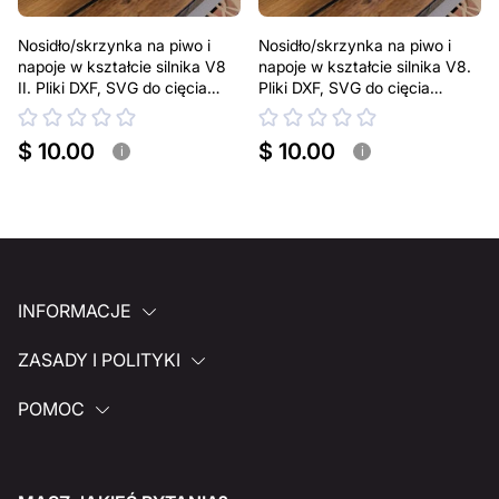
Nosidło/skrzynka na piwo i
Nosidło/skrzynka na piwo i
napoje w kształcie silnika V8
napoje w kształcie silnika V8.
II. Pliki DXF, SVG do cięcia
Pliki DXF, SVG do cięcia
plazmowego i laserowego. Na
plazmowego i laserowego. Na
puszki 330 ml i 500 ml
puszki 330 ml i 500 ml
$ 10.00
$ 10.00
i
i
INFORMACJE
ZASADY I POLITYKI
POMOC