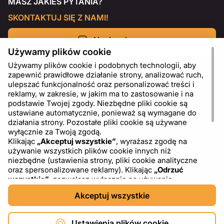
MASZ JAKIEŚ PYTANIA?
SKONTAKTUJ SIĘ Z NAMI!
Napisz do nas
Używamy plików cookie
Używamy plików cookie i podobnych technologii, aby
zapewnić prawidłowe działanie strony, analizować ruch,
ulepszać funkcjonalność oraz personalizować treści i
reklamy, w zakresie, w jakim ma to zastosowanie i na
podstawie Twojej zgody. Niezbędne pliki cookie są
ustawiane automatycznie, ponieważ są wymagane do
działania strony. Pozostałe pliki cookie są używane
wyłącznie za Twoją zgodą.
Klikając
„Akceptuj wszystkie”
, wyrażasz zgodę na
używanie wszystkich plików cookie innych niż
PL
USD - US Dollar ($)
niezbędne (ustawienia strony, pliki cookie analityczne
oraz spersonalizowane reklamy). Klikając
„Odrzuć
wszystkie”
, zezwalasz wyłącznie na używanie
niezbędnych plików cookie. Klikając
„Ustawienia plików
Akceptuj wszystkie
cookie”
, możesz wybrać, które kategorie plików cookie
chcesz zaakceptować lub zablokować. Możesz w
dowolnym momencie zmienić lub wycofać swoją zgodę,
Ustawienia plików cookie