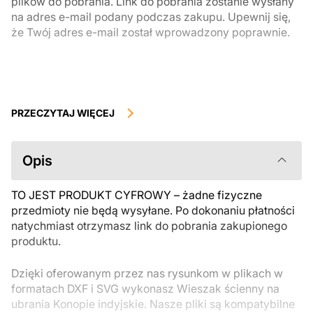
plików do pobrania. Link do pobrania zostanie wysłany
na adres e-mail podany podczas zakupu. Upewnij się,
że Twój adres e-mail został wprowadzony poprawnie.
Produkty cyfrowe, dostępne do natychmiastowego pobrania, nie
podlegają zwrotowi ani wymianie po ich pobraniu. Zalecamy
PRZECZYTAJ WIĘCEJ
uważnie zapoznać się z opisem produktu i zadać wszystkie pytania
przed zakupem. Jeśli masz jakiekolwiek problemy z zamówieniem,
skontaktuj się bezpośrednio ze sprzedawcą.
Opis
TO JEST PRODUKT CYFROWY – żadne fizyczne
przedmioty nie będą wysyłane. Po dokonaniu płatności
natychmiast otrzymasz link do pobrania zakupionego
produktu.
Dzięki oferowanym przez nas rysunkom w plikach w
formatach DXF i SVG wykonasz Wieszak ścienny na
ubrania Konopie indyjskie. Nasze pliki są kompatybilne