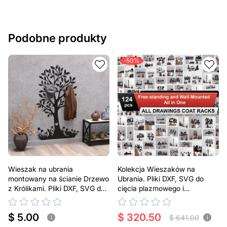
Podobne produkty
-50%
Wieszak na ubrania
Kolekcja Wieszaków na
montowany na ścianie Drzewo
Ubrania. Pliki DXF, SVG do
z Królikami. Pliki DXF, SVG do
cięcia plazmowego i
cięcia plazmowego i
laserowego
laserowego
$ 5.00
$ 320.50
$ 641.00
i
i