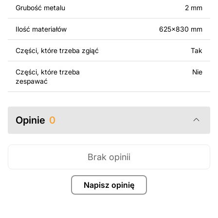
surowo zabronione.
Grubość metalu
2 mm
Za dodatkową opłatą możemy dostosować projekt
Ilość materiałów
625x830 mm
poprzez dodanie tekstu, obrazów lub logo Twojej firmy
albo wprowadzenie innych modyfikacji według Twoich
Części, które trzeba zgiąć
Tak
potrzeb. Jeśli potrzebujesz indywidualnego projektu
metalowego produktu, skontaktuj się z nami.
Części, które trzeba
Nie
zespawać
Jeśli masz jakiekolwiek pytania lub potrzebujesz
pomocy, skontaktuj się z nami w dowolnym momencie –
zawsze chętnie pomożemy.
Opinie
0
Brak opinii
Napisz opinię