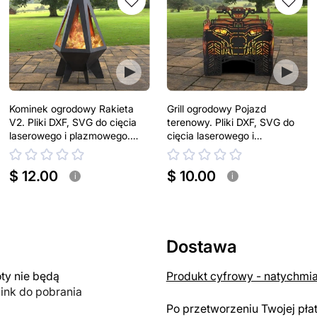
Kominek ogrodowy Rakieta
Grill ogrodowy Pojazd
V2. Pliki DXF, SVG do cięcia
terenowy. Pliki DXF, SVG do
laserowego i plazmowego.
cięcia laserowego i
Kominek tarasowy
plazmowego
$ 12.00
$ 10.00
i
i
Dostawa
y nie będą
Produkt cyfrowy - natychmi
link do pobrania
Po przetworzeniu Twojej pła