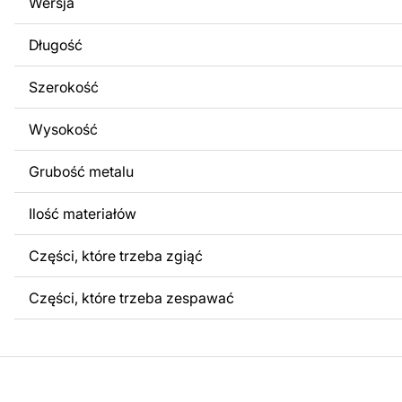
Wersja
obrazów lub logo Twojej firmy albo wprowadzenie innych
Twoich potrzeb. Jeśli potrzebujesz indywidualnego proje
Długość
produktu, skontaktuj się z nami.
Szerokość
Jeśli masz jakiekolwiek pytania lub potrzebujesz pomocy, 
w dowolnym momencie – zawsze chętnie pomożemy.
Wysokość
Grubość metalu
Ilość materiałów
Części, które trzeba zgiąć
Części, które trzeba zespawać