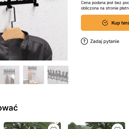
Cena podana jest bez po
obliczona na stronie pła
Kup ter
Zadaj pytanie
sować