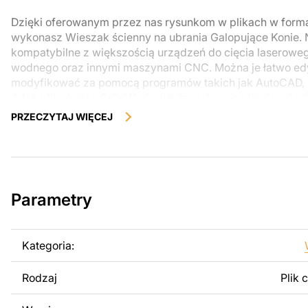
Dzięki oferowanym przez nas rysunkom w plikach w form
wykonasz Wieszak ścienny na ubrania Galopujące Konie. N
kompatybilne z większością urządzeń do cięcia laserowe
wodnego oraz innymi maszynami CNC. Można je łatwo ed
modyfikować za pomocą programów takich jak AutoCAD, 
Adobe Illustrator, SolidWorks lub innych narzędzi do edycj
PRZECZYTAJ WIĘCEJ
Korzystając z tych plików możesz przy pomocy przyrzaąd
samodzielnie stworzyć wysokiej jakości produkt z kawałka
zostały zaprojektowane z myślą o nowoczesnej estetyce i
można było cieszyć się pracą nad swoim projektem.
Parametry
Można używać tych plików do tworzenia gotowych produ
użytku osobistego, jak i komercyjnego, w tym do sprzeda
wykonanych na podstawie tych projektów. Należy jednak 
Kategoria:
odsprzedaż lub udostępnianie oryginalnych bądź zmodyfi
surowo zabronione.
Rodzaj
Plik 
Za dodatkową opłatą możemy dostosować projekt poprzez