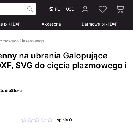
PL
USD
e pliki DXF
Akcesoria
Darmowe pliki DXF
lazmowego i laserowego
enny na ubrania Galopujące
 DXF, SVG do cięcia plazmowego i
tudioStore
opinie 0