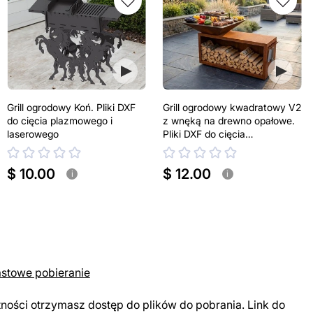
Grill ogrodowy Koń. Pliki DXF
Grill ogrodowy kwadratowy V2
do cięcia plazmowego i
z wnęką na drewno opałowe.
laserowego
Pliki DXF do cięcia
plazmowego i laserowego.
Plancha BBQ
$ 10.00
$ 12.00
i
i
astowe pobieranie
tności otrzymasz dostęp do plików do pobrania. Link do