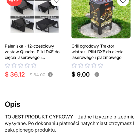
-57%
Paleniska - 12-częściowy
Grill ogrodowy Traktor i
zestaw Quadro. Pliki DXF do
wiatrak. Pliki DXF do cięcia
cięcia laserowego i
laserowego i plazmowego
plazmowego
$ 36.12
$ 9.00
$ 84.00
i
i
Opis
TO JEST PRODUKT CYFROWY – żadne fizyczne przedmiot
wysyłane. Po dokonaniu płatności natychmiast otrzymasz 
zakupionego produktu.