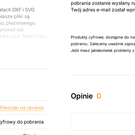
pobrania zostanie wysłany n
atach DXF i SVG
Twój adres e-mail został w
asze pliki są
go, plazmowego,
ytować lub
Inkscape, SheetCam,
Produkty cyfrowe, dostępne do na
i wektorowej.
pobraniu. Zalecamy uważnie zapoz
Jeśli masz jakiekolwiek problemy 
u do cięcia
 blachy. Rysunki
 łatwym montażu, aby
któw zarówno do
Opinie
0
ży produktów
pamiętać, że
Wieszaki na ubrania
kowanych plików jest
cyfrowy do pobrania
 dodanie tekstu,