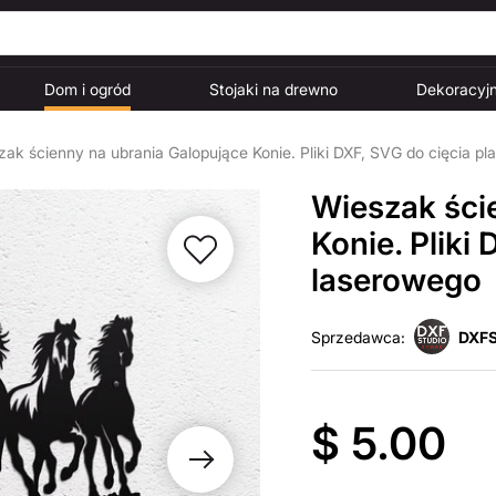
Dom i ogród
Stojaki na drewno
Dekoracyjn
ak ścienny na ubrania Galopujące Konie. Pliki DXF, SVG do cięcia p
Wieszak ści
Konie. Pliki
laserowego
Sprzedawca:
DXFS
$ 5.00