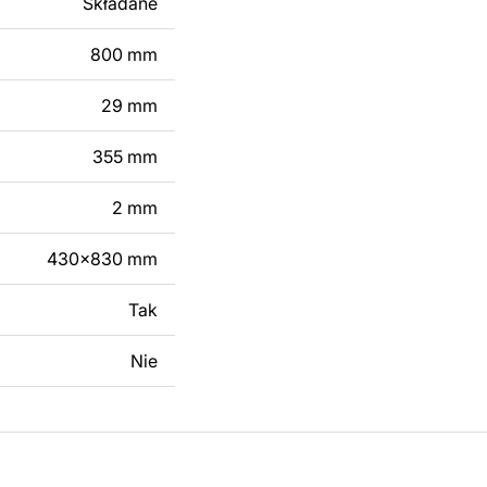
Składane
 modyfikacji według
ktu metalowego
800 mm
29 mm
skontaktuj się z nami
355 mm
2 mm
430x830 mm
Tak
Nie