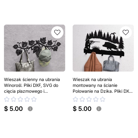
Wieszak ścienny na ubrania
Wieszak na ubrania
Winorośl. Pliki DXF, SVG do
montowany na ścianie
cięcia plazmowego i
Polowanie na Dzika. Pliki DXF,
laserowego
SVG do cięcia plazmowego i
laserowego
$ 5.00
$ 5.00
i
i