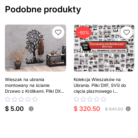
Podobne produkty
-50%
Wieszak na ubrania
Kolekcja Wieszaków na
montowany na ścianie
Ubrania. Pliki DXF, SVG do
Drzewo z Królikami. Pliki DXF,
cięcia plazmowego i
SVG do cięcia plazmowego i
laserowego
laserowego
$ 5.00
$ 320.50
$ 641.00
i
i