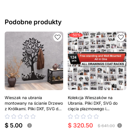
Podobne produkty
-50%
Wieszak na ubrania
Kolekcja Wieszaków na
montowany na ścianie Drzewo
Ubrania. Pliki DXF, SVG do
z Królikami. Pliki DXF, SVG do
cięcia plazmowego i
cięcia plazmowego i
laserowego
laserowego
$ 5.00
$ 320.50
$ 641.00
i
i