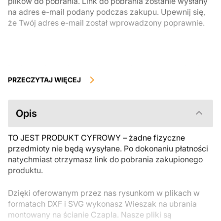
plików do pobrania. Link do pobrania zostanie wysłany
na adres e-mail podany podczas zakupu. Upewnij się,
że Twój adres e-mail został wprowadzony poprawnie.
Produkty cyfrowe, dostępne do natychmiastowego pobrania, nie
podlegają zwrotowi ani wymianie po ich pobraniu. Zalecamy
PRZECZYTAJ WIĘCEJ
uważnie zapoznać się z opisem produktu i zadać wszystkie pytania
przed zakupem. Jeśli masz jakiekolwiek problemy z zamówieniem,
skontaktuj się bezpośrednio ze sprzedawcą.
Opis
TO JEST PRODUKT CYFROWY – żadne fizyczne
przedmioty nie będą wysyłane. Po dokonaniu płatności
natychmiast otrzymasz link do pobrania zakupionego
produktu.
Dzięki oferowanym przez nas rysunkom w plikach w
formatach DXF i SVG wykonasz Wieszak na ubrania
montowany na ścianie Czapla. Nasze pliki są