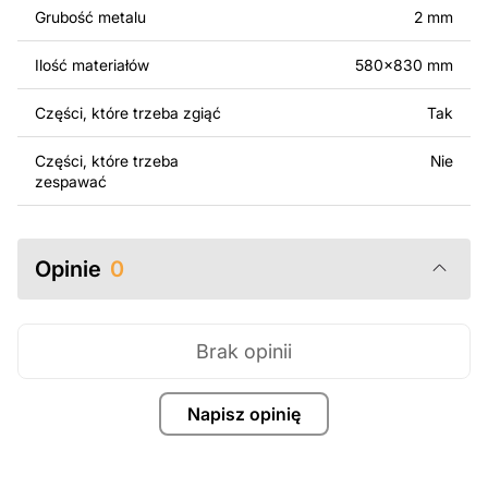
surowo zabronione.
Grubość metalu
2 mm
Za dodatkową opłatą możemy dostosować projekt
Ilość materiałów
580x830 mm
poprzez dodanie tekstu, obrazów lub logo Twojej firmy
albo wprowadzenie innych modyfikacji według Twoich
Części, które trzeba zgiąć
Tak
potrzeb. Jeśli potrzebujesz indywidualnego projektu
metalowego produktu, skontaktuj się z nami.
Części, które trzeba
Nie
zespawać
Jeśli masz jakiekolwiek pytania lub potrzebujesz
pomocy, skontaktuj się z nami w dowolnym momencie –
zawsze chętnie pomożemy.
Opinie
0
Brak opinii
Napisz opinię