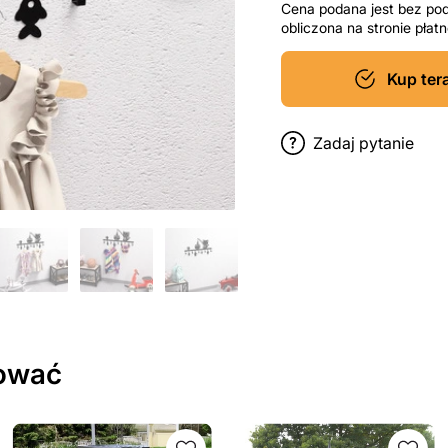
Cena podana jest bez po
obliczona na stronie pła
Kup ter
Zadaj pytanie
sować