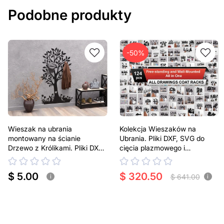
Podobne produkty
-50%
Wieszak na ubrania
Kolekcja Wieszaków na
montowany na ścianie
Ubrania. Pliki DXF, SVG do
Drzewo z Królikami. Pliki DXF,
cięcia plazmowego i
SVG do cięcia plazmowego i
laserowego
laserowego
$ 5.00
$ 320.50
$ 641.00
i
i