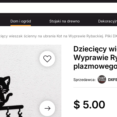
Dom i ogród
Stojaki na drewno
Dekoracyjn
ięcy wieszak ścienny na ubrania Kot na Wyprawie Rybackiej. Pliki 
Dziecięcy wi
Wyprawie Ryb
plazmowego 
Sprzedawca:
DXFS
$ 5.00