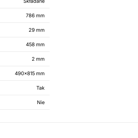
Składane
 dodanie tekstu,
 modyfikacji według
786 mm
ktu metalowego
29 mm
skontaktuj się z nami
458 mm
2 mm
490x815 mm
Tak
Nie