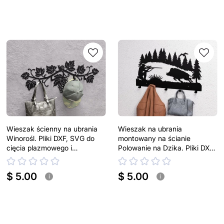
Wieszak ścienny na ubrania
Wieszak na ubrania
Winorośl. Pliki DXF, SVG do
montowany na ścianie
cięcia plazmowego i
Polowanie na Dzika. Pliki DXF,
laserowego
SVG do cięcia plazmowego i
laserowego
$ 5.00
$ 5.00
i
i