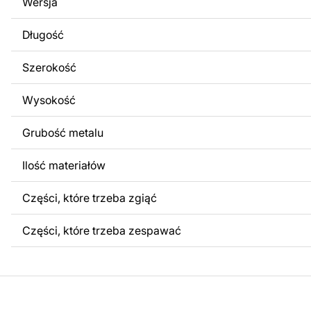
Wersja
Za dodatkową opłatą możemy dostosować projekt poprzez
obrazów lub logo Twojej firmy albo wprowadzenie innych
Długość
Twoich potrzeb. Jeśli potrzebujesz indywidualnego proje
produktu, skontaktuj się z nami.
Szerokość
Jeśli masz jakiekolwiek pytania lub potrzebujesz pomocy, 
w dowolnym momencie – zawsze chętnie pomożemy.
Wysokość
Grubość metalu
Ilość materiałów
Części, które trzeba zgiąć
Części, które trzeba zespawać