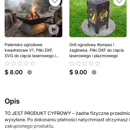
Palenisko ogrodowe
Grill ogrodowy Kompas i
kwadratowe V1. Pliki DXF,
żaglówka. Pliki DXF do cięcia
SVG do cięcia laserowego i
laserowego i plazmowego
plazmowego
$ 8.00
$ 9.00
i
i
Opis
TO JEST PRODUKT CYFROWY – żadne fizyczne przedmiot
wysyłane. Po dokonaniu płatności natychmiast otrzymasz 
zakupionego produktu.