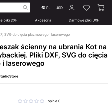
PL
USD
e pliki DXF
Akcesoria
Darmowe pliki DXF
DXF, SVG do cięcia plazmowego i laserowego
eszak ścienny na ubrania Kot na
ackiej. Pliki DXF, SVG do cięcia
i laserowego
tudioStore
opinie 0