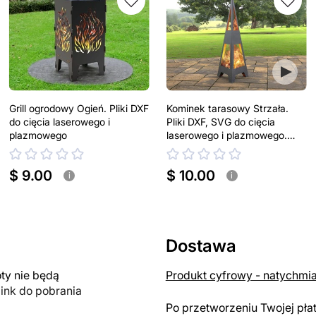
Grill ogrodowy Ogień. Pliki DXF
Kominek tarasowy Strzała.
do cięcia laserowego i
Pliki DXF, SVG do cięcia
plazmowego
laserowego i plazmowego.
Kominek tarasowy
$ 9.00
$ 10.00
i
i
Dostawa
y nie będą
Produkt cyfrowy - natychmi
link do pobrania
Po przetworzeniu Twojej pła