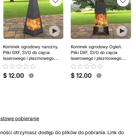
Kominek ogrodowy narożny.
Kominek ogrodowy Ogień.
Pliki DXF, SVG do cięcia
Pliki DXF, SVG do cięcia
laserowego i plazmowego.
laserowego i plazmowego.
Kominek tarasowy
Palenisko w kształcie piramidy
$ 12.00
$ 12.00
i
i
astowe pobieranie
tności otrzymasz dostęp do plików do pobrania. Link do