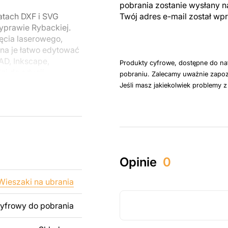
pobrania zostanie wysłany n
atach DXF i SVG
Twój adres e-mail został w
yprawie Rybackiej.
ęcia laserowego,
a je łatwo edytować
D, Inkscape,
Produkty cyfrowe, dostępne do na
zi do edycji
pobraniu. Zalecamy uważnie zapoz
Jeśli masz jakiekolwiek problemy 
u do cięcia
 blachy. Rysunki
 łatwym montażu, aby
Opinie
0
któw zarówno do
ży produktów
Wieszaki na ubrania
pamiętać, że
kowanych plików jest
cyfrowy do pobrania