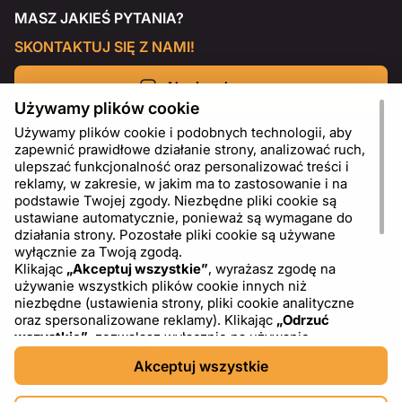
MASZ JAKIEŚ PYTANIA?
SKONTAKTUJ SIĘ Z NAMI!
Napisz do nas
Używamy plików cookie
Używamy plików cookie i podobnych technologii, aby
zapewnić prawidłowe działanie strony, analizować ruch,
ulepszać funkcjonalność oraz personalizować treści i
reklamy, w zakresie, w jakim ma to zastosowanie i na
podstawie Twojej zgody. Niezbędne pliki cookie są
ustawiane automatycznie, ponieważ są wymagane do
działania strony. Pozostałe pliki cookie są używane
wyłącznie za Twoją zgodą.
Klikając
„Akceptuj wszystkie”
, wyrażasz zgodę na
używanie wszystkich plików cookie innych niż
PL
USD - US Dollar ($)
niezbędne (ustawienia strony, pliki cookie analityczne
oraz spersonalizowane reklamy). Klikając
„Odrzuć
wszystkie”
, zezwalasz wyłącznie na używanie
niezbędnych plików cookie. Klikając
„Ustawienia plików
Akceptuj wszystkie
cookie”
, możesz wybrać, które kategorie plików cookie
chcesz zaakceptować lub zablokować. Możesz w