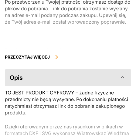
Po przetworzeniu Twojej płatności otrzymasz dostęp do
plików do pobrania. Link do pobrania zostanie wysłany
na adres e-mail podany podczas zakupu. Upewnij się,
że Twój adres e-mail został wprowadzony poprawnie.
Produkty cyfrowe, dostępne do natychmiastowego pobrania, nie
podlegają zwrotowi ani wymianie po ich pobraniu. Zalecamy
PRZECZYTAJ WIĘCEJ
uważnie zapoznać się z opisem produktu i zadać wszystkie pytania
przed zakupem. Jeśli masz jakiekolwiek problemy z zamówieniem,
skontaktuj się bezpośrednio ze sprzedawcą.
Opis
TO JEST PRODUKT CYFROWY – żadne fizyczne
przedmioty nie będą wysyłane. Po dokonaniu płatności
natychmiast otrzymasz link do pobrania zakupionego
produktu.
Dzięki oferowanym przez nas rysunkom w plikach w
formatach DXF i SVG wykonasz Wiatrowskaz Wiedźma