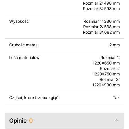
jednak pamiętać, że odsprzedaż lub udostępnianie
Rozmiar 2: 498 mm
oryginalnych bądź zmodyfikowanych plików jest
Rozmiar 3: 598 mm
surowo zabronione.
Wysokość
Rozmiar 1: 380 mm
Rozmiar 2: 538 mm
Za dodatkową opłatą możemy dostosować projekt
Rozmiar 3: 682 mm
poprzez dodanie tekstu, obrazów lub logo Twojej firmy
albo wprowadzenie innych modyfikacji według Twoich
Grubość metalu
2 mm
potrzeb. Jeśli potrzebujesz indywidualnego projektu
metalowego produktu, skontaktuj się z nami.
Ilość materiałów
Rozmiar 1:
1220x650 mm
Jeśli masz jakiekolwiek pytania lub potrzebujesz
Rozmiar 2:
pomocy, skontaktuj się z nami w dowolnym momencie –
1220x750 mm
zawsze chętnie pomożemy.
Rozmiar 3:
1220x930 mm
Części, które trzeba zgiąć
Tak
Opinie
0