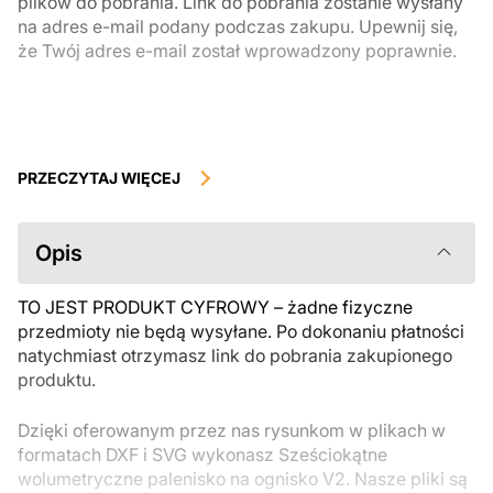
plików do pobrania. Link do pobrania zostanie wysłany
na adres e-mail podany podczas zakupu. Upewnij się,
że Twój adres e-mail został wprowadzony poprawnie.
Produkty cyfrowe, dostępne do natychmiastowego pobrania, nie
podlegają zwrotowi ani wymianie po ich pobraniu. Zalecamy
PRZECZYTAJ WIĘCEJ
uważnie zapoznać się z opisem produktu i zadać wszystkie pytania
przed zakupem. Jeśli masz jakiekolwiek problemy z zamówieniem,
skontaktuj się bezpośrednio ze sprzedawcą.
Opis
TO JEST PRODUKT CYFROWY – żadne fizyczne
przedmioty nie będą wysyłane. Po dokonaniu płatności
natychmiast otrzymasz link do pobrania zakupionego
produktu.
Dzięki oferowanym przez nas rysunkom w plikach w
formatach DXF i SVG wykonasz Sześciokątne
wolumetryczne palenisko na ognisko V2. Nasze pliki są