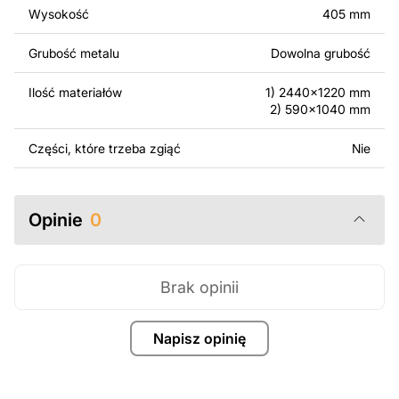
surowo zabronione.
Wysokość
405 mm
Za dodatkową opłatą możemy dostosować projekt
Grubość metalu
Dowolna grubość
poprzez dodanie tekstu, obrazów lub logo Twojej firmy
albo wprowadzenie innych modyfikacji według Twoich
Ilość materiałów
1) 2440x1220 mm
potrzeb. Jeśli potrzebujesz indywidualnego projektu
2) 590x1040 mm
metalowego produktu, skontaktuj się z nami.
Części, które trzeba zgiąć
Nie
Jeśli masz jakiekolwiek pytania lub potrzebujesz
pomocy, skontaktuj się z nami w dowolnym momencie –
zawsze chętnie pomożemy.
Opinie
0
Brak opinii
Napisz opinię