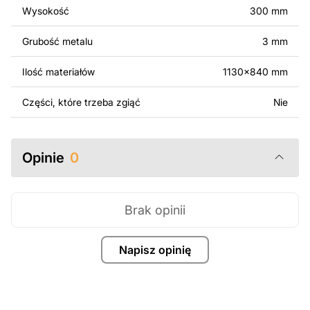
surowo zabronione.
Wysokość
300 mm
Za dodatkową opłatą możemy dostosować projekt
Grubość metalu
3 mm
poprzez dodanie tekstu, obrazów lub logo Twojej firmy
albo wprowadzenie innych modyfikacji według Twoich
Ilość materiałów
1130x840 mm
potrzeb. Jeśli potrzebujesz indywidualnego projektu
metalowego produktu, skontaktuj się z nami.
Części, które trzeba zgiąć
Nie
Jeśli masz jakiekolwiek pytania lub potrzebujesz
pomocy, skontaktuj się z nami w dowolnym momencie –
Opinie
0
zawsze chętnie pomożemy.
Brak opinii
Napisz opinię