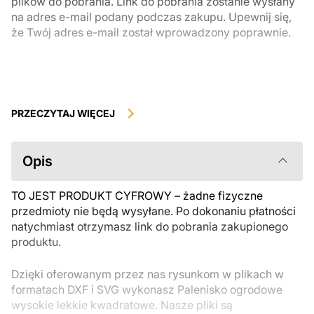
plików do pobrania. Link do pobrania zostanie wysłany
na adres e-mail podany podczas zakupu. Upewnij się,
że Twój adres e-mail został wprowadzony poprawnie.
Produkty cyfrowe, dostępne do natychmiastowego pobrania, nie
podlegają zwrotowi ani wymianie po ich pobraniu. Zalecamy
PRZECZYTAJ WIĘCEJ
uważnie zapoznać się z opisem produktu i zadać wszystkie pytania
przed zakupem. Jeśli masz jakiekolwiek problemy z zamówieniem,
skontaktuj się bezpośrednio ze sprzedawcą.
Opis
TO JEST PRODUKT CYFROWY – żadne fizyczne
przedmioty nie będą wysyłane. Po dokonaniu płatności
natychmiast otrzymasz link do pobrania zakupionego
produktu.
Dzięki oferowanym przez nas rysunkom w plikach w
formatach DXF i SVG wykonasz Palenisko ogrodowe
wysokie lekkie kwadratowe. Nasze pliki są