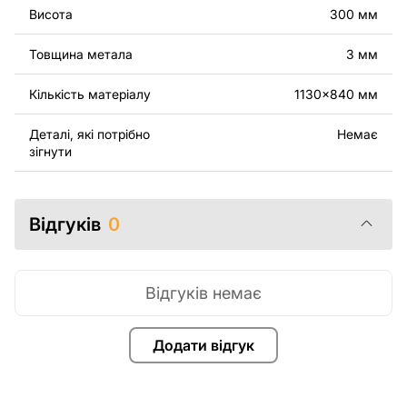
оригінальних або відредагованих файлів заборонені.
Висота
300 мм
За додаткову плату ми можемо додати будь-який
Товщина метала
3 мм
текст, зображення, логотип вашої компанії або
зробити інші зміни в дизайні виробу. Якщо вам
Кількість матеріалу
1130x840 мм
потрібно, щоб ми виконали індивідуальне креслення
виробу з металу для вас, будь ласка, зв'яжіться з
Деталі, які потрібно
Немає
нами.
зігнути
Якщо у вас залишилися питання або вам потрібна
допомога, зв'яжіться з нами в будь-який час, ми
Відгуків
0
завжди готові допомогти.
Відгуків немає
Додати відгук