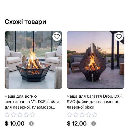
Схожі товари
Чаша для вогню
Чаша для багаття Drop. DXF,
шестигранна V1. DXF файли
SVG файли для плазмової,
для лазерної, плазмової
лазерної різки
різки
$ 10.00
$ 12.00
i
i