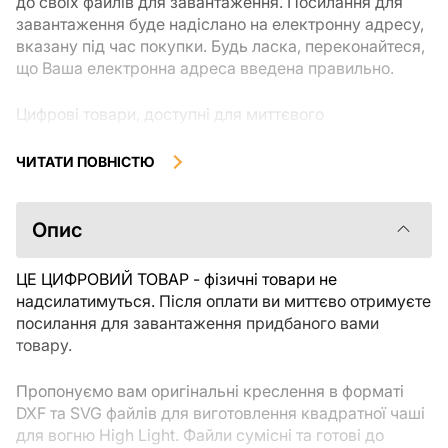
до своїх файлів для завантаження. Посилання для
завантаження буде надіслано на електронну адресу,
вказану під час покупки. Будь ласка, переконайтеся,
що Ваша електронна адреса введена правильно.
Цифрові товари, доступні для миттєвого
завантаження, не підлягають поверненню чи обміну
після їх завантаження. Рекомендуємо уважно
ЧИТАТИ ПОВНІСТЮ
ознайомитися з описом товару та задати всі
уточнюючі питання перед покупкою. Якщо у Вас
виникли проблеми із замовленням, будь ласка,
Опис
зв'яжіться безпосередньо з продавцем.
ЦЕ ЦИФРОВИЙ ТОВАР - фізичні товари не
надсилатимуться. Після оплати ви миттєво отримуєте
посилання для завантаження придбаного вами
товару.
Пропонуємо вам оригінальні креслення в форматі
DXF та SVG файлів для виготовлення квадратної чаші
для вогню High Light. Файли сумісні та готові до