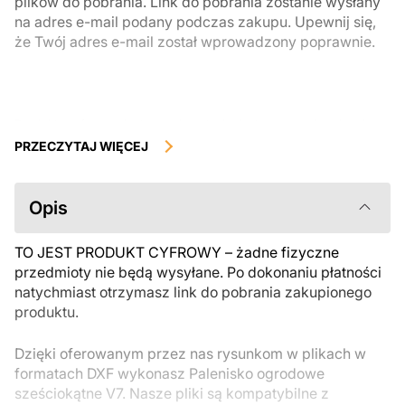
plików do pobrania. Link do pobrania zostanie wysłany
na adres e-mail podany podczas zakupu. Upewnij się,
że Twój adres e-mail został wprowadzony poprawnie.
Produkty cyfrowe, dostępne do natychmiastowego pobrania, nie
podlegają zwrotowi ani wymianie po ich pobraniu. Zalecamy
PRZECZYTAJ WIĘCEJ
uważnie zapoznać się z opisem produktu i zadać wszystkie pytania
przed zakupem. Jeśli masz jakiekolwiek problemy z zamówieniem,
skontaktuj się bezpośrednio ze sprzedawcą.
Opis
TO JEST PRODUKT CYFROWY – żadne fizyczne
przedmioty nie będą wysyłane. Po dokonaniu płatności
natychmiast otrzymasz link do pobrania zakupionego
produktu.
Dzięki oferowanym przez nas rysunkom w plikach w
formatach DXF wykonasz Palenisko ogrodowe
sześciokątne V7. Nasze pliki są kompatybilne z