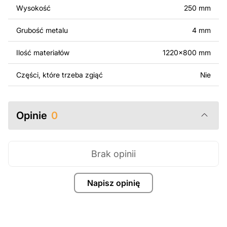
surowo zabronione.
Wysokość
250 mm
Za dodatkową opłatą możemy dostosować projekt
Grubość metalu
4 mm
poprzez dodanie tekstu, obrazów lub logo Twojej firmy
albo wprowadzenie innych modyfikacji według Twoich
Ilość materiałów
1220x800 mm
potrzeb. Jeśli potrzebujesz indywidualnego projektu
metalowego produktu, skontaktuj się z nami.
Części, które trzeba zgiąć
Nie
Jeśli masz jakiekolwiek pytania lub potrzebujesz
pomocy, skontaktuj się z nami w dowolnym momencie –
Opinie
0
zawsze chętnie pomożemy.
Brak opinii
Napisz opinię