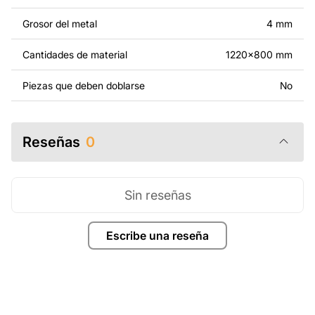
necesidades. Si necesitas un diseño personalizado de
un producto de metal, ponte en contacto con nosotros.
Grosor del metal
4 mm
Si tienes alguna pregunta o necesitas ayuda, ponte en
Cantidades de material
1220x800 mm
contacto con nosotros en cualquier momento: estamos
siempre listos para ayudarte.
Piezas que deben doblarse
No
Reseñas
0
Sin reseñas
Escribe una reseña