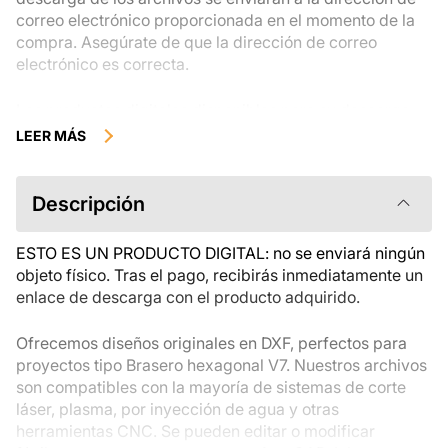
correo electrónico proporcionada en el momento de la
compra. Asegúrate de que la dirección de correo
electrónico es correcta.
Los productos digitales disponibles para su descarga
instantánea no se pueden devolver, cambiar ni cancelar
LEER MÁS
una vez descargados. Te recomendamos que revises la
descripción del producto atentamente antes de
comprarlo y que te pongas en contacto con nosotros si
Descripción
tienes alguna duda. Si tienes problemas con el pedido,
ponte en contacto directamente con el vendedor.
ESTO ES UN PRODUCTO DIGITAL: no se enviará ningún
objeto físico. Tras el pago, recibirás inmediatamente un
enlace de descarga con el producto adquirido.
Ofrecemos diseños originales en DXF, perfectos para
proyectos tipo Brasero hexagonal V7. Nuestros archivos
son compatibles con la mayoría de sistemas de corte
láser, plasma, por inyección de agua y otras
herramientas CNC. Se pueden editar o modificar