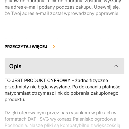
plików do pobrania. Link do pobrania zostanie wysłany
na adres e-mail podany podczas zakupu. Upewnij się,
że Twój adres e-mail został wprowadzony poprawnie.
Produkty cyfrowe, dostępne do natychmiastowego pobrania, nie
podlegają zwrotowi ani wymianie po ich pobraniu. Zalecamy
PRZECZYTAJ WIĘCEJ
uważnie zapoznać się z opisem produktu i zadać wszystkie pytania
przed zakupem. Jeśli masz jakiekolwiek problemy z zamówieniem,
skontaktuj się bezpośrednio ze sprzedawcą.
Opis
TO JEST PRODUKT CYFROWY – żadne fizyczne
przedmioty nie będą wysyłane. Po dokonaniu płatności
natychmiast otrzymasz link do pobrania zakupionego
produktu.
Dzięki oferowanym przez nas rysunkom w plikach w
formatach DXF i SVG wykonasz Palenisko ogrodowe
Pochodnia. Nasze pliki są kompatybilne z większością