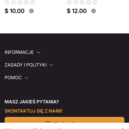
$ 10.00
$ 12.00
i
i
INFORMACJE
ZASADY I POLITYKI
POMOC
MASZ JAKIEŚ PYTANIA?
SKONTAKTUJ SIĘ Z NAMI!
Napisz do nas