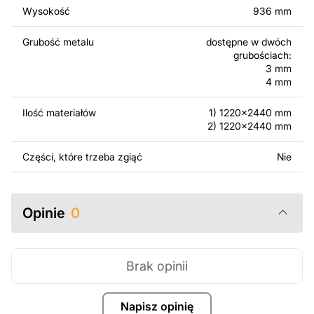
Wysokość
936 mm
Za dodatkową opłatą możemy dostosować projekt
poprzez dodanie tekstu, obrazów lub logo Twojej firmy
Grubość metalu
dostępne w dwóch
albo wprowadzenie innych modyfikacji według Twoich
grubościach:
potrzeb. Jeśli potrzebujesz indywidualnego projektu
3 mm
metalowego produktu, skontaktuj się z nami.
4 mm
Ilość materiałów
1) 1220x2440 mm
Jeśli masz jakiekolwiek pytania lub potrzebujesz
2) 1220x2440 mm
pomocy, skontaktuj się z nami w dowolnym momencie –
zawsze chętnie pomożemy.
Części, które trzeba zgiąć
Nie
Opinie
0
Brak opinii
Napisz opinię