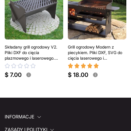
Składany grill ogrodowy V2.
Grill ogrodowy Modern z
Pliki DXF do cięcia
piecykiem. Pliki DXF, SVG do
plazmowego i laserowego.
cięcia laserowego i
Przenośny grill BBQ
plazmowego
$ 7.00
$ 18.00
i
i
INFORMACJE
ZASADY I POLITYKI