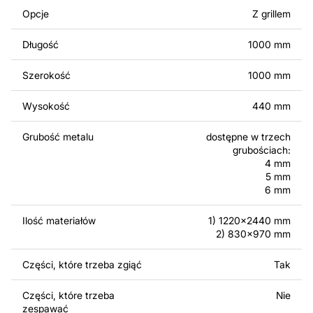
Można używać tych plików do tworzenia gotowych
Opcje
Z grillem
produktów zarówno do użytku osobistego, jak i
komercyjnego, w tym do sprzedaży produktów
Długość
1000 mm
wykonanych na podstawie tych projektów. Należy
jednak pamiętać, że odsprzedaż lub udostępnianie
Szerokość
1000 mm
oryginalnych bądź zmodyfikowanych plików jest
surowo zabronione.
Wysokość
440 mm
Za dodatkową opłatą możemy dostosować projekt
Grubość metalu
dostępne w trzech
poprzez dodanie tekstu, obrazów lub logo Twojej firmy
grubościach:
albo wprowadzenie innych modyfikacji według Twoich
4 mm
potrzeb. Jeśli potrzebujesz indywidualnego projektu
5 mm
6 mm
metalowego produktu, skontaktuj się z nami.
Ilość materiałów
1) 1220x2440 mm
Jeśli masz jakiekolwiek pytania lub potrzebujesz
2) 830x970 mm
pomocy, skontaktuj się z nami w dowolnym momencie –
zawsze chętnie pomożemy.
Części, które trzeba zgiąć
Tak
Części, które trzeba
Nie
zespawać