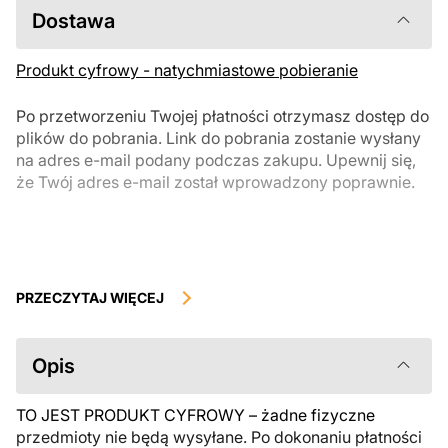
Dostawa
Produkt cyfrowy - natychmiastowe pobieranie
Po przetworzeniu Twojej płatności otrzymasz dostęp do
plików do pobrania. Link do pobrania zostanie wysłany
na adres e-mail podany podczas zakupu. Upewnij się,
że Twój adres e-mail został wprowadzony poprawnie.
Produkty cyfrowe, dostępne do natychmiastowego pobrania, nie
podlegają zwrotowi ani wymianie po ich pobraniu. Zalecamy
PRZECZYTAJ WIĘCEJ
uważnie zapoznać się z opisem produktu i zadać wszystkie pytania
przed zakupem. Jeśli masz jakiekolwiek problemy z zamówieniem,
skontaktuj się bezpośrednio ze sprzedawcą.
Opis
TO JEST PRODUKT CYFROWY – żadne fizyczne
przedmioty nie będą wysyłane. Po dokonaniu płatności