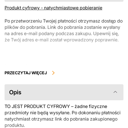
Produkt cyfrowy - natychmiastowe pobieranie
Po przetworzeniu Twojej płatności otrzymasz dostęp do
plików do pobrania. Link do pobrania zostanie wysłany
na adres e-mail podany podczas zakupu. Upewnij się,
że Twój adres e-mail został wprowadzony poprawnie.
Produkty cyfrowe, dostępne do natychmiastowego pobrania, nie
podlegają zwrotowi ani wymianie po ich pobraniu. Zalecamy
PRZECZYTAJ WIĘCEJ
uważnie zapoznać się z opisem produktu i zadać wszystkie pytania
przed zakupem. Jeśli masz jakiekolwiek problemy z zamówieniem,
skontaktuj się bezpośrednio ze sprzedawcą.
Opis
TO JEST PRODUKT CYFROWY – żadne fizyczne
przedmioty nie będą wysyłane. Po dokonaniu płatności
natychmiast otrzymasz link do pobrania zakupionego
produktu.