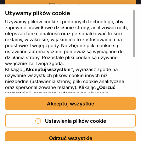
Napisz do nas
Używamy plików cookie
Używamy plików cookie i podobnych technologii, aby
zapewnić prawidłowe działanie strony, analizować ruch,
ulepszać funkcjonalność oraz personalizować treści i
reklamy, w zakresie, w jakim ma to zastosowanie i na
podstawie Twojej zgody. Niezbędne pliki cookie są
ustawiane automatycznie, ponieważ są wymagane do
działania strony. Pozostałe pliki cookie są używane
wyłącznie za Twoją zgodą.
Klikając
„Akceptuj wszystkie”
, wyrażasz zgodę na
używanie wszystkich plików cookie innych niż
PL
USD - US Dollar ($)
niezbędne (ustawienia strony, pliki cookie analityczne
oraz spersonalizowane reklamy). Klikając
„Odrzuć
wszystkie”
, zezwalasz wyłącznie na używanie
niezbędnych plików cookie. Klikając
„Ustawienia plików
Akceptuj wszystkie
cookie”
, możesz wybrać, które kategorie plików cookie
chcesz zaakceptować lub zablokować. Możesz w
dowolnym momencie zmienić lub wycofać swoją zgodę,
Ustawienia plików cookie
korzystając z linku „Ustawienia plików cookie” w dolnej
części strony. Więcej informacji na temat korzystania z
Copyright © 2026 DXF4YOU.
plików cookie, w tym o dostawcach zewnętrznych,
Odrzuć wszystkie