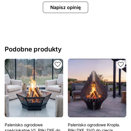
Napisz opinię
Podobne produkty
Palenisko ogrodowe
Palenisko ogrodowe Kropla.
sześciokątne V1. Pliki DXF do
Pliki DXF, SVG do cięcia