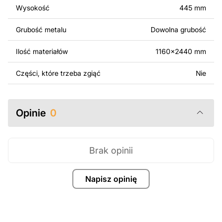
Wysokość
445 mm
Za dodatkową opłatą możemy dostosować projekt
poprzez dodanie tekstu, obrazów lub logo Twojej firmy
Grubość metalu
Dowolna grubość
albo wprowadzenie innych modyfikacji według Twoich
potrzeb. Jeśli potrzebujesz indywidualnego projektu
Ilość materiałów
1160x2440 mm
metalowego produktu, skontaktuj się z nami.
Części, które trzeba zgiąć
Nie
Jeśli masz jakiekolwiek pytania lub potrzebujesz
pomocy, skontaktuj się z nami w dowolnym momencie –
zawsze chętnie pomożemy.
Opinie
0
Brak opinii
Napisz opinię