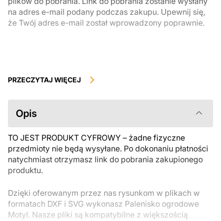
plików do pobrania. Link do pobrania zostanie wysłany
na adres e-mail podany podczas zakupu. Upewnij się,
że Twój adres e-mail został wprowadzony poprawnie.
Produkty cyfrowe, dostępne do natychmiastowego pobrania, nie
podlegają zwrotowi ani wymianie po ich pobraniu. Zalecamy
PRZECZYTAJ WIĘCEJ
uważnie zapoznać się z opisem produktu i zadać wszystkie pytania
przed zakupem. Jeśli masz jakiekolwiek problemy z zamówieniem,
skontaktuj się bezpośrednio ze sprzedawcą.
Opis
TO JEST PRODUKT CYFROWY – żadne fizyczne
przedmioty nie będą wysyłane. Po dokonaniu płatności
natychmiast otrzymasz link do pobrania zakupionego
produktu.
Dzięki oferowanym przez nas rysunkom w plikach w
formatach DXF i SVG wykonasz Palenisko ogrodowe
Motyl. Nasze pliki są kompatybilne z większością