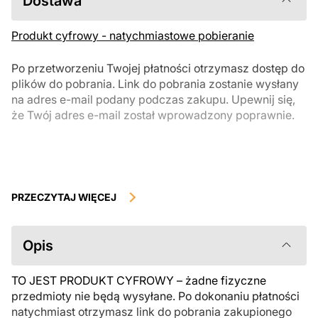
Dostawa
Produkt cyfrowy - natychmiastowe pobieranie
Po przetworzeniu Twojej płatności otrzymasz dostęp do
plików do pobrania. Link do pobrania zostanie wysłany
na adres e-mail podany podczas zakupu. Upewnij się,
że Twój adres e-mail został wprowadzony poprawnie.
Produkty cyfrowe, dostępne do natychmiastowego pobrania, nie
podlegają zwrotowi ani wymianie po ich pobraniu. Zalecamy
PRZECZYTAJ WIĘCEJ
uważnie zapoznać się z opisem produktu i zadać wszystkie pytania
przed zakupem. Jeśli masz jakiekolwiek problemy z zamówieniem,
skontaktuj się bezpośrednio ze sprzedawcą.
Opis
TO JEST PRODUKT CYFROWY – żadne fizyczne
przedmioty nie będą wysyłane. Po dokonaniu płatności
natychmiast otrzymasz link do pobrania zakupionego