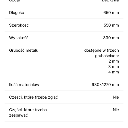
produktów zarówno do użytku osobistego, jak i
komercyjnego, w tym do sprzedaży produktów
Długość
650 mm
wykonanych na podstawie tych projektów. Należy
jednak pamiętać, że odsprzedaż lub udostępnianie
Szerokość
550 mm
oryginalnych bądź zmodyfikowanych plików jest
surowo zabronione.
Wysokość
330 mm
Za dodatkową opłatą możemy dostosować projekt
Grubość metalu
dostępne w trzech
poprzez dodanie tekstu, obrazów lub logo Twojej firmy
grubościach:
albo wprowadzenie innych modyfikacji według Twoich
2 mm
potrzeb. Jeśli potrzebujesz indywidualnego projektu
3 mm
4 mm
metalowego produktu, skontaktuj się z nami.
Ilość materiałów
930x1270 mm
Jeśli masz jakiekolwiek pytania lub potrzebujesz
pomocy, skontaktuj się z nami w dowolnym momencie –
Części, które trzeba zgiąć
Nie
zawsze chętnie pomożemy.
Części, które trzeba
Nie
zespawać