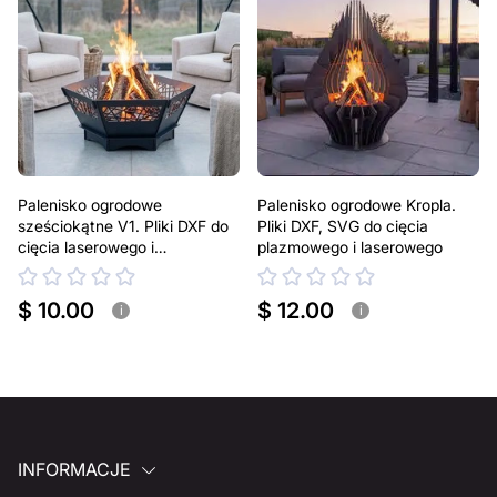
Za dodatkową opłatą możemy dostosować projekt
poprzez dodanie tekstu, obrazów lub logo Twojej firmy
albo wprowadzenie innych modyfikacji według Twoich
potrzeb. Jeśli potrzebujesz indywidualnego projektu
metalowego produktu, skontaktuj się z nami.
Jeśli masz jakiekolwiek pytania lub potrzebujesz
Palenisko ogrodowe
Palenisko ogrodowe Kropla.
pomocy, skontaktuj się z nami w dowolnym momencie –
sześciokątne V1. Pliki DXF do
Pliki DXF, SVG do cięcia
zawsze chętnie pomożemy.
cięcia laserowego i
plazmowego i laserowego
plazmowego
$ 10.00
$ 12.00
i
i
INFORMACJE