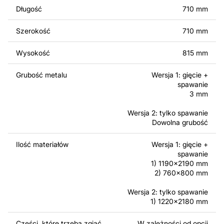
Długość
710 mm
Szerokość
710 mm
Wysokość
815 mm
Grubość metalu
Wersja 1: gięcie +
spawanie
W drugim wariancie wszystkie elementy Palenisko
3 mm
ogrodowe Kula V2 są osobnymi częściami. W tym
Wersja 2: tylko spawanie
przypadku należy wyciąć każdą część oddzielnie i
Dowolna grubość
zespawać je razem.
Ilość materiałów
Wersja 1: gięcie +
spawanie
1) 1190x2190 mm
2) 760x800 mm
Wersja 2: tylko spawanie
1) 1220x2180 mm
Części, które trzeba zgiąć
W zależności od opcji