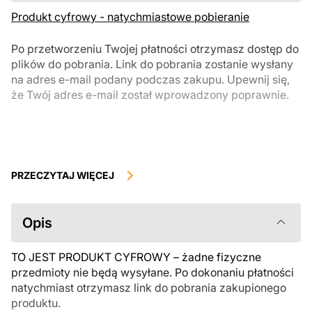
Produkt cyfrowy - natychmiastowe pobieranie
Po przetworzeniu Twojej płatności otrzymasz dostęp do
plików do pobrania. Link do pobrania zostanie wysłany
na adres e-mail podany podczas zakupu. Upewnij się,
że Twój adres e-mail został wprowadzony poprawnie.
Produkty cyfrowe, dostępne do natychmiastowego pobrania, nie
podlegają zwrotowi ani wymianie po ich pobraniu. Zalecamy
PRZECZYTAJ WIĘCEJ
uważnie zapoznać się z opisem produktu i zadać wszystkie pytania
przed zakupem. Jeśli masz jakiekolwiek problemy z zamówieniem,
skontaktuj się bezpośrednio ze sprzedawcą.
Opis
TO JEST PRODUKT CYFROWY – żadne fizyczne
przedmioty nie będą wysyłane. Po dokonaniu płatności
natychmiast otrzymasz link do pobrania zakupionego
produktu.