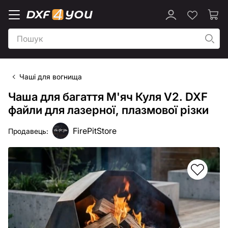
Чаші для вогнища
Чаша для багаття М'яч Куля V2. DXF
файли для лазерної, плазмової різки
FirePitStore
Продавець: