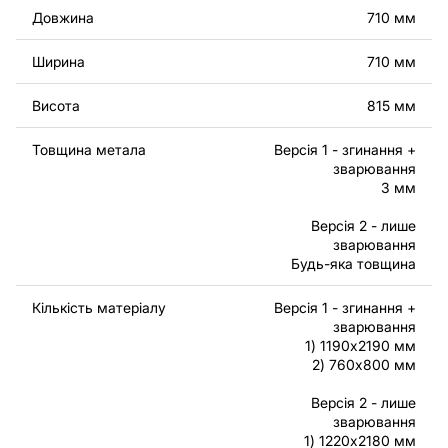
Довжина
710 мм
Ширина
710 мм
Висота
815 мм
Товщина метала
Версія 1 - згинання +
зварювання
У другому варіанті всі елементи кулі окремі, вам
3 мм
потрібно буде вирізати ці деталі та зварити кожну
Версія 2 - лише
деталь.
зварювання
Будь-яка товщина
Кількість матеріалу
Версія 1 - згинання +
зварювання
1) 1190x2190 мм
2) 760x800 мм
Версія 2 - лише
зварювання
1) 1220x2180 мм