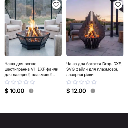
текст, зображення, логотип вашої компанії або
зробити інші зміни в дизайні виробу. Якщо вам
потрібно, щоб ми виконали індивідуальне креслення
виробу з металу для вас, будь ласка, зв'яжіться з
нами.
Якщо у вас залишилися питання або вам потрібна
допомога, зв'яжіться з нами в будь-який час, ми
завжди готові допомогти.
Чаша для вогню
Чаша для багаття Drop. DXF,
шестигранна V1. DXF файли
SVG файли для плазмової,
для лазерної, плазмової
лазерної різки
різки
$ 10.00
$ 12.00
i
i