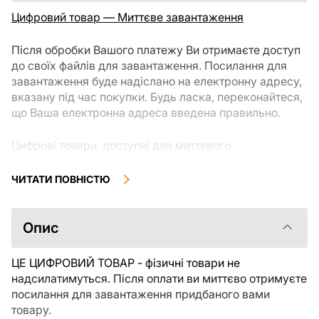
Цифровий товар — Миттєве завантаження
Після обробки Вашого платежу Ви отримаєте доступ
до своїх файлів для завантаження. Посилання для
завантаження буде надіслано на електронну адресу,
вказану під час покупки. Будь ласка, переконайтеся,
що Ваша електронна адреса введена правильно.
Цифрові товари, доступні для миттєвого
завантаження, не підлягають поверненню чи обміну
після їх завантаження. Рекомендуємо уважно
ЧИТАТИ ПОВНІСТЮ
ознайомитися з описом товару та задати всі
уточнюючі питання перед покупкою. Якщо у Вас
виникли проблеми із замовленням, будь ласка,
Опис
зв'яжіться безпосередньо з продавцем.
ЦЕ ЦИФРОВИЙ ТОВАР - фізичні товари не
надсилатимуться. Після оплати ви миттєво отримуєте
посилання для завантаження придбаного вами
товару.