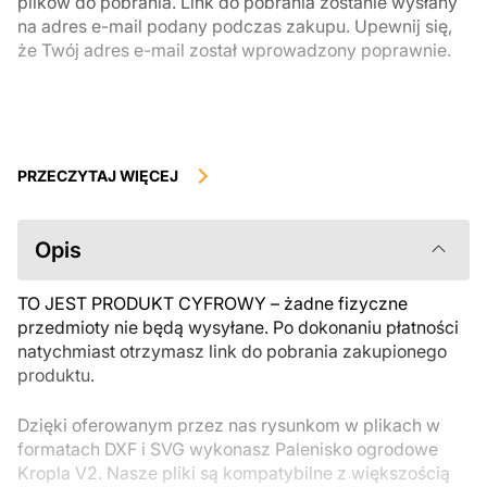
plików do pobrania. Link do pobrania zostanie wysłany
na adres e-mail podany podczas zakupu. Upewnij się,
że Twój adres e-mail został wprowadzony poprawnie.
Produkty cyfrowe, dostępne do natychmiastowego pobrania, nie
podlegają zwrotowi ani wymianie po ich pobraniu. Zalecamy
PRZECZYTAJ WIĘCEJ
uważnie zapoznać się z opisem produktu i zadać wszystkie pytania
przed zakupem. Jeśli masz jakiekolwiek problemy z zamówieniem,
skontaktuj się bezpośrednio ze sprzedawcą.
Opis
TO JEST PRODUKT CYFROWY – żadne fizyczne
przedmioty nie będą wysyłane. Po dokonaniu płatności
natychmiast otrzymasz link do pobrania zakupionego
produktu.
Dzięki oferowanym przez nas rysunkom w plikach w
formatach DXF i SVG wykonasz Palenisko ogrodowe
Kropla V2. Nasze pliki są kompatybilne z większością