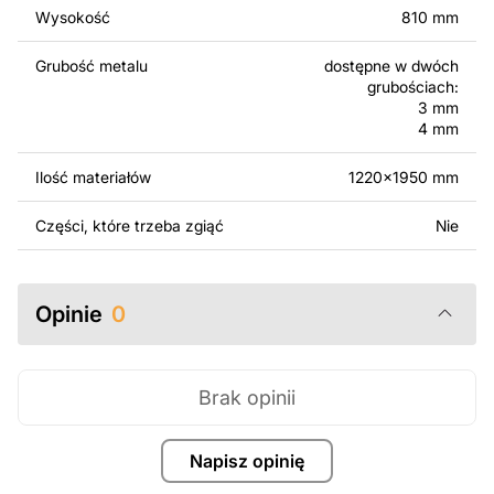
Wysokość
810 mm
Za dodatkową opłatą możemy dostosować projekt
poprzez dodanie tekstu, obrazów lub logo Twojej firmy
Grubość metalu
dostępne w dwóch
albo wprowadzenie innych modyfikacji według Twoich
grubościach:
potrzeb. Jeśli potrzebujesz indywidualnego projektu
3 mm
metalowego produktu, skontaktuj się z nami.
4 mm
Ilość materiałów
1220x1950 mm
Jeśli masz jakiekolwiek pytania lub potrzebujesz
pomocy, skontaktuj się z nami w dowolnym momencie –
Części, które trzeba zgiąć
Nie
zawsze chętnie pomożemy.
Opinie
0
Brak opinii
Napisz opinię