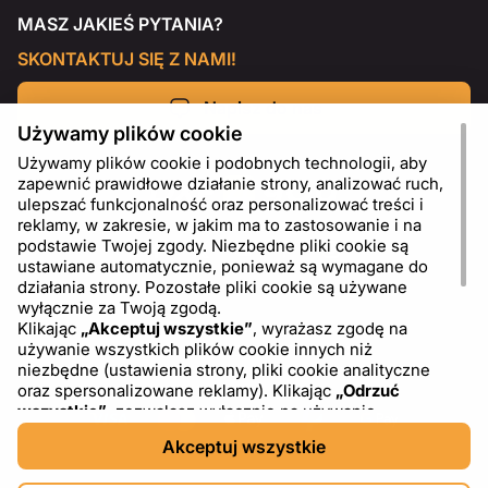
MASZ JAKIEŚ PYTANIA?
SKONTAKTUJ SIĘ Z NAMI!
Napisz do nas
Używamy plików cookie
Używamy plików cookie i podobnych technologii, aby
zapewnić prawidłowe działanie strony, analizować ruch,
ulepszać funkcjonalność oraz personalizować treści i
reklamy, w zakresie, w jakim ma to zastosowanie i na
podstawie Twojej zgody. Niezbędne pliki cookie są
ustawiane automatycznie, ponieważ są wymagane do
działania strony. Pozostałe pliki cookie są używane
wyłącznie za Twoją zgodą.
Klikając
„Akceptuj wszystkie”
, wyrażasz zgodę na
używanie wszystkich plików cookie innych niż
PL
USD - US Dollar ($)
niezbędne (ustawienia strony, pliki cookie analityczne
oraz spersonalizowane reklamy). Klikając
„Odrzuć
wszystkie”
, zezwalasz wyłącznie na używanie
niezbędnych plików cookie. Klikając
„Ustawienia plików
Akceptuj wszystkie
cookie”
, możesz wybrać, które kategorie plików cookie
chcesz zaakceptować lub zablokować. Możesz w