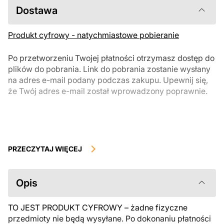
Dostawa
Produkt cyfrowy - natychmiastowe pobieranie
Po przetworzeniu Twojej płatności otrzymasz dostęp do
plików do pobrania. Link do pobrania zostanie wysłany
na adres e-mail podany podczas zakupu. Upewnij się,
że Twój adres e-mail został wprowadzony poprawnie.
Produkty cyfrowe, dostępne do natychmiastowego pobrania, nie
podlegają zwrotowi ani wymianie po ich pobraniu. Zalecamy
PRZECZYTAJ WIĘCEJ
uważnie zapoznać się z opisem produktu i zadać wszystkie pytania
przed zakupem. Jeśli masz jakiekolwiek problemy z zamówieniem,
skontaktuj się bezpośrednio ze sprzedawcą.
Opis
TO JEST PRODUKT CYFROWY – żadne fizyczne
przedmioty nie będą wysyłane. Po dokonaniu płatności