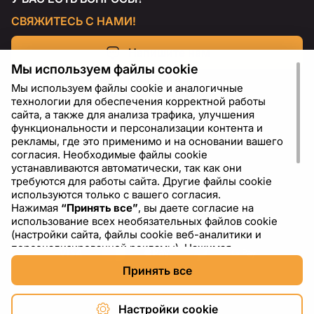
СВЯЖИТЕСЬ С НАМИ!
Напишите нам
Мы используем файлы cookie
Мы используем файлы cookie и аналогичные
технологии для обеспечения корректной работы
сайта, а также для анализа трафика, улучшения
функциональности и персонализации контента и
рекламы, где это применимо и на основании вашего
согласия. Необходимые файлы cookie
устанавливаются автоматически, так как они
требуются для работы сайта. Другие файлы cookie
используются только с вашего согласия.
Нажимая
“Принять все”
, вы даете согласие на
RU
USD - US Dollar ($)
использование всех необязательных файлов cookie
(настройки сайта, файлы cookie веб-аналитики и
персонализированной рекламы). Нажимая
“Отклонить все”
, вы разрешаете использовать только
Принять все
необходимые файлы cookie. Нажимая
“Настройки
cookie”
, вы можете выбрать, какие категории файлов
cookie разрешить или отключить. Вы можете
Настройки cookie