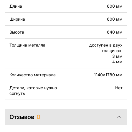
Вы можете использовать файлы для создания
Длина
600 мм
готовых изделий как для личного, так и для
коммерческого использования, включая продажу
Ширина
600 мм
готовых изделий, изготовленных по этим чертежам.
Подчеркиваем, что перепродажа и распространение
Высота
640 мм
этих оригинальных или отредактированных файлов
запрещены.
Толщина металла
доступен в двух
толщинах:
За дополнительную плату мы можем добавить любой
3 мм
текст, изображение, логотип вашей компании или
4 мм
внести другие изменения в дизайн изделия. Если вам
нужно, чтобы мы выполнили индивидуальный чертеж
Количество материала
1140x1780 мм
изделия из металла для вас, пожалуйста, свяжитесь
с нами.
Детали, которые нужно
Нет
согнуть
Если у вас остались вопросы или вам нужна помощь,
свяжитесь с нами в любое время, мы всегда готовы
помочь.
Отзывов
0