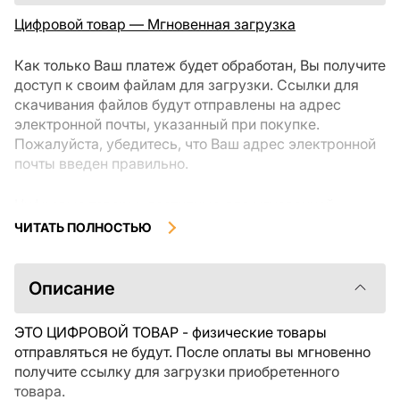
Цифровой товар — Мгновенная загрузка
Как только Ваш платеж будет обработан, Вы получите
доступ к своим файлам для загрузки. Ссылки для
скачивания файлов будут отправлены на адрес
электронной почты, указанный при покупке.
Пожалуйста, убедитесь, что Ваш адрес электронной
почты введен правильно.
Цифровые товары, доступные для мгновенной
загрузки, не подлежат возврату или обмену после их
ЧИТАТЬ ПОЛНОСТЬЮ
скачивания. Мы рекомендуем внимательно
ознакомиться с описанием товара и задать все
интересующие Вас вопросы перед покупкой. Если у
Описание
Вас возникли проблемы с заказом, пожалуйста,
свяжитесь с продавцом напрямую.
ЭТО ЦИФРОВОЙ ТОВАР - физические товары
отправляться не будут. После оплаты вы мгновенно
получите ссылку для загрузки приобретенного
товара.