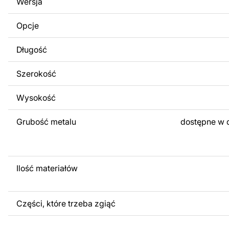
Wersja
obrazów lub logo Twojej firmy albo wprowadzenie innych
Twoich potrzeb. Jeśli potrzebujesz indywidualnego proje
Opcje
produktu, skontaktuj się z nami.
Długość
Jeśli masz jakiekolwiek pytania lub potrzebujesz pomocy, 
w dowolnym momencie – zawsze chętnie pomożemy.
Szerokość
Wysokość
Grubość metalu
dostępne w 
Ilość materiałów
Części, które trzeba zgiąć