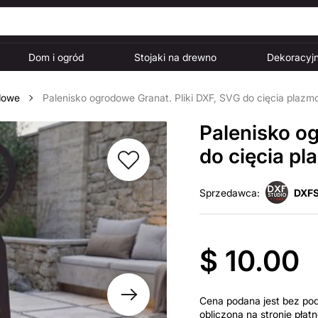
Dom i ogród
Stojaki na drewno
Dekoracyjn
dowe
Palenisko ogrodowe Granat. Pliki DXF, SVG do cięcia plaz
Palenisko og
do cięcia p
Sprzedawca:
DXFS
$ 10.00
Cena podana jest bez po
obliczona na stronie pła