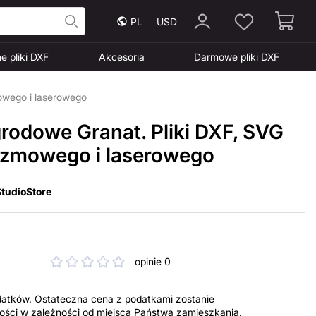
PL
USD
e pliki DXF
Akcesoria
Darmowe pliki DXF
mowego i laserowego
rodowe Granat. Pliki DXF, SVG
lazmowego i laserowego
tudioStore
opinie 0
datków. Ostateczna cena z podatkami zostanie
tności w zależności od miejsca Państwa zamieszkania.