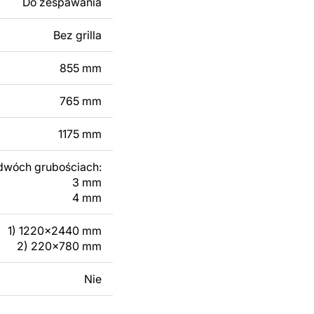
Do zespawania
 modyfikacji według
ktu metalowego
Bez grilla
855 mm
skontaktuj się z nami
765 mm
1175 mm
dwóch grubościach:
3 mm
4 mm
1) 1220x2440 mm
2) 220x780 mm
Nie