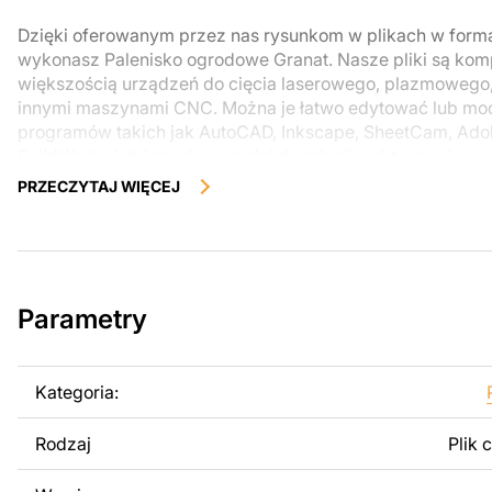
Dzięki oferowanym przez nas rysunkom w plikach w form
wykonasz Palenisko ogrodowe Granat. Nasze pliki są kom
większością urządzeń do cięcia laserowego, plazmowego
innymi maszynami CNC. Można je łatwo edytować lub m
programów takich jak AutoCAD, Inkscape, SheetCam, Adobe
SolidWorks lub innych narzędzi do edycji wektorowej.
PRZECZYTAJ WIĘCEJ
Korzystając z tych plików możesz przy pomocy przyrzaąd
samodzielnie stworzyć wysokiej jakości produkt z kawałka
zostały zaprojektowane z myślą o nowoczesnej estetyce i
można było cieszyć się pracą nad swoim projektem.
Parametry
Można używać tych plików do tworzenia gotowych produ
użytku osobistego, jak i komercyjnego, w tym do sprzeda
wykonanych na podstawie tych projektów. Należy jednak 
Kategoria:
odsprzedaż lub udostępnianie oryginalnych bądź zmodyfi
surowo zabronione.
Rodzaj
Plik 
Za dodatkową opłatą możemy dostosować projekt poprzez