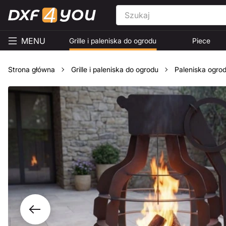
MENU
Grille i paleniska do ogrodu
Piece
Strona główna
Grille i paleniska do ogrodu
Paleniska ogro