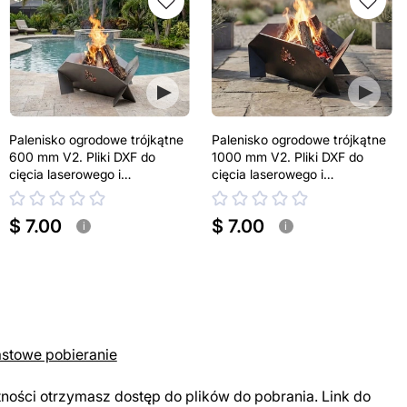
Palenisko ogrodowe trójkątne
Palenisko ogrodowe trójkątne
600 mm V2. Pliki DXF do
1000 mm V2. Pliki DXF do
cięcia laserowego i
cięcia laserowego i
plazmowego
plazmowego
$ 7.00
$ 7.00
i
i
astowe pobieranie
tności otrzymasz dostęp do plików do pobrania. Link do