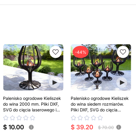
-44%
Palenisko ogrodowe Kieliszek
Palenisko ogrodowe Kieliszek
do wina 2000 mm. Pliki DXF,
do wina siedem rozmiarów.
SVG do cięcia laserowego i
Pliki DXF, SVG do cięcia
plazmowego
laserowego i plazmowego
$ 10.00
$ 39.20
$ 70.00
i
i