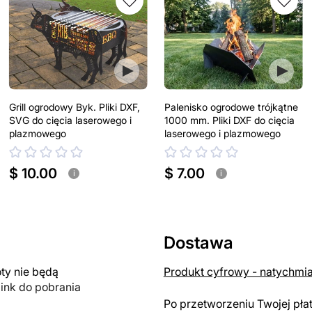
Grill ogrodowy Byk. Pliki DXF,
Palenisko ogrodowe trójkątne
SVG do cięcia laserowego i
1000 mm. Pliki DXF do cięcia
plazmowego
laserowego i plazmowego
$ 10.00
$ 7.00
i
i
Dostawa
y nie będą
Produkt cyfrowy - natychmi
link do pobrania
Po przetworzeniu Twojej pła