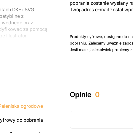
pobrania zostanie wysłany n
atach DXF i SVG
Twój adres e-mail został w
patybilne z
, wodnego oraz
odyfikować za pomocą
 Illustrator,
Produkty cyfrowe, dostępne do na
pobraniu. Zalecamy uważnie zapoz
Jeśli masz jakiekolwiek problemy 
u do cięcia
 blachy. Rysunki
 łatwym montażu, aby
któw zarówno do
Opinie
0
ży produktów
pamiętać, że
Paleniska ogrodowe
kowanych plików jest
cyfrowy do pobrania
 dodanie tekstu,